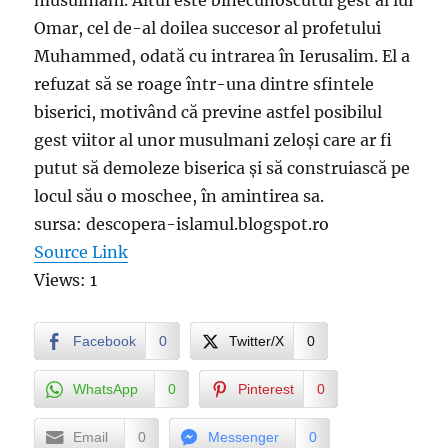
musulmani. Altul este binecunoscutul gest al lui
Omar, cel de-al doilea succesor al profetului
Muhammed, odată cu intrarea în Ierusalim. El a
refuzat să se roage într-una dintre sfintele
biserici, motivând că previne astfel posibilul
gest viitor al unor musulmani zeloși care ar fi
putut să demoleze biserica și să construiască pe
locul său o moschee, în amintirea sa.
sursa: descopera-islamul.blogspot.ro
Source Link
Views: 1
Facebook
0
Twitter/X
0
WhatsApp
0
Pinterest
0
Email
0
Messenger
0