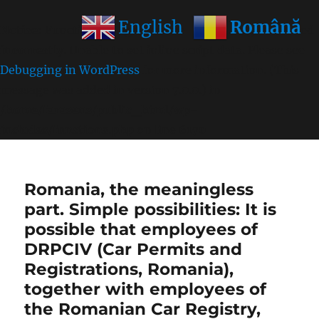
Română
English
Notice
: Function wp_get_inline_script_tag was called
incorrectly
. Unable to set inline script data. Please see
Debugging in WordPress
for more information. (This
message was added in version 7.0.0.) in
/home/farasens/public_html/wp-
includes/functions.php
on line
6170
Romania, the meaningless
part. Simple possibilities: It is
possible that employees of
DRPCIV (Car Permits and
Registrations, Romania),
together with employees of
the Romanian Car Registry,