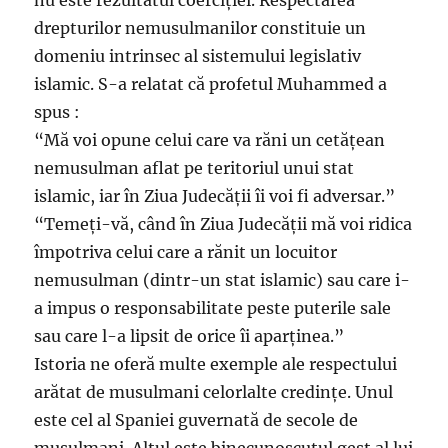
nu este rezultatul coerciției. Respectarea
drepturilor nemusulmanilor constituie un
domeniu intrinsec al sistemului legislativ
islamic. S-a relatat că profetul Muhammed a
spus :
“Mă voi opune celui care va răni un cetățean
nemusulman aflat pe teritoriul unui stat
islamic, iar în Ziua Judecății îi voi fi adversar.”
“Temeți-vă, când în Ziua Judecății mă voi ridica
împotriva celui care a rănit un locuitor
nemusulman (dintr-un stat islamic) sau care i-
a impus o responsabilitate peste puterile sale
sau care l-a lipsit de orice îi aparținea.”
Istoria ne oferă multe exemple ale respectului
arătat de musulmani celorlalte credințe. Unul
este cel al Spaniei guvernată de secole de