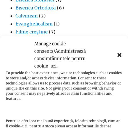
Biserica Ortodoxă
(6)
Calvinism
(2)
Evanghelicalism
(1)
Filme creștine
(7)
Iglesia ni Cristo
(1)
Manage cookie
Iisus Cristos
(2)
consents/Administrează
Istorie
(1)
consimțămintele pentru
Jan Hus
(7)
cookie-uri.
John Calvin
(3)
To provide the best experience, we use technologies such as cookies
to store and/or access device information. Consent to these
Luteranism
(5)
technologies allows us to process data such as browsing behavior or
Martin Luther
(36)
unique IDs on this site. Not giving your consent or withdrawing
your consent may negatively affect certain functionalities and
Metodism
(2)
features.
Penticostalism
(3)
Presbiterianism
(1)
profeții Zwickau
(1)
Pentru a oferi cea mai bună experiență, folosim tehnologii, cum ar
fi cookie-uri, pentru a stoca și/sau accesa informațiile despre
Protestantism – aspecte generale
(13)