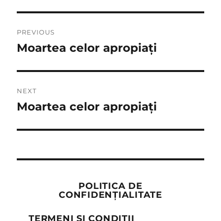
Post
PREVIOUS
navigation
Moartea celor apropiați
Previous
post:
NEXT
Moartea celor apropiați
Next
post:
POLITICA DE
CONFIDENȚIALITATE
TERMENI ȘI CONDIȚII