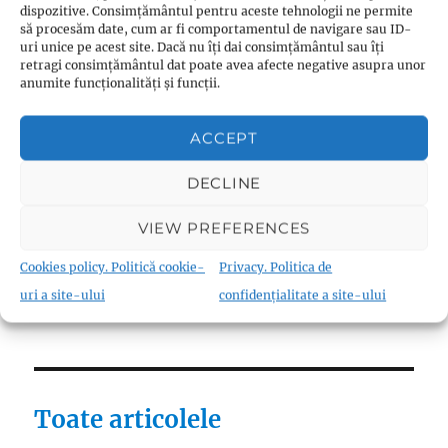
dispozitive. Consimțământul pentru aceste tehnologii ne permite
Reforme
(9)
să procesăm date, cum ar fi comportamentul de navigare sau ID-
uri unice pe acest site. Dacă nu îți dai consimțământul sau îți
Teologie
(10)
retragi consimțământul dat poate avea afecte negative asupra unor
Thomas Müntzer
(1)
anumite funcționalități și funcții.
ACCEPT
DECLINE
Fraternism
VIEW PREFERENCES
Biserica Înfrățirii Religiilor (Biserica
Fraternistă)
(18)
Cookies policy. Politică cookie-
Privacy. Politica de
Materiale canonice
(22)
uri a site-ului
confidențialitate a site-ului
Toate articolele