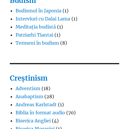
Budism
Budismul în Japonia
(1)
Interviuri cu Dalai Lama
(1)
Meditația budistă
(1)
Patriarhi Tiantai
(1)
Termeni în budism
(8)
Creștinism
Adventism
(18)
Anabaptism
(28)
Andreas Karlstadt
(1)
Biblia în format audio
(70)
Biserica Angliei
(4)
Biserica Moraviei
(1)