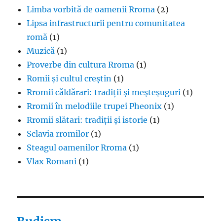
Limba vorbită de oamenii Rroma
(2)
Lipsa infrastructurii pentru comunitatea
romă
(1)
Muzică
(1)
Proverbe din cultura Rroma
(1)
Romii și cultul creștin
(1)
Rromii căldărari: tradiții și meșteșuguri
(1)
Rromii în melodiile trupei Pheonix
(1)
Rromii slătari: tradiții și istorie
(1)
Sclavia rromilor
(1)
Steagul oamenilor Rroma
(1)
Vlax Romani
(1)