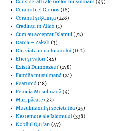
Considerații ale noilor musulmani
(45)
Coranul cel Glorios
(18)
Coranul și Știința
(128)
Credința în Allah
(1)
Cum au acceptat Islamul
(72)
Dania – Zakah
(3)
Din viața musulmanului
(162)
Etici și valori
(34)
Există Dumnezeu?
(178)
Familia musulmană
(21)
Featured
(18)
Femeia Musulmană
(4)
Mari păcate
(23)
Musulmanul și societatea
(15)
Nestemate ale Islamului
(338)
Nobilul Qur'an
(47)