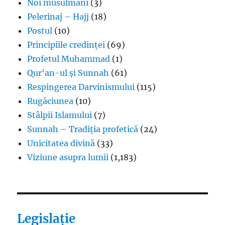
Noi musulmani
(3)
Pelerinaj – Hajj
(18)
Postul
(10)
Principiile credinței
(69)
Profetul Muhammad
(1)
Qur'an-ul și Sunnah
(61)
Respingerea Darvinismului
(115)
Rugăciunea
(10)
Stâlpii Islamului
(7)
Sunnah – Tradiția profetică
(24)
Unicitatea divină
(33)
Viziune asupra lumii
(1,183)
Legislație