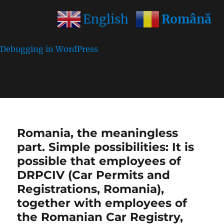
Română
English
Notice
: Function wp_get_inline_script_tag was called
incorrectly
. Unable to set inline script data. Please see
Debugging in WordPress
for more information. (This
message was added in version 7.0.0.) in
/home/farasens/public_html/wp-
includes/functions.php
on line
6170
Romania, the meaningless
part. Simple possibilities: It is
possible that employees of
DRPCIV (Car Permits and
Registrations, Romania),
together with employees of
the Romanian Car Registry,