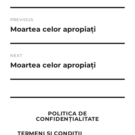
Post
PREVIOUS
navigation
Moartea celor apropiați
Previous
post:
NEXT
Moartea celor apropiați
Next
post:
POLITICA DE
CONFIDENȚIALITATE
TERMENI ȘI CONDIȚII