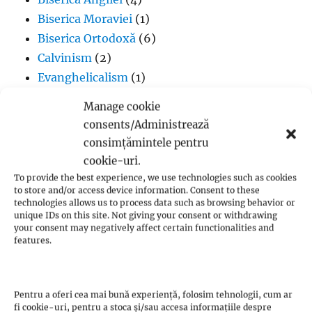
Biserica Moraviei
(1)
Biserica Ortodoxă
(6)
Calvinism
(2)
Evanghelicalism
(1)
Filme creștine
(7)
Manage cookie
Iglesia ni Cristo
(1)
consents/Administrează
Iisus Cristos
(2)
consimțămintele pentru
Istorie
(1)
cookie-uri.
Jan Hus
(7)
To provide the best experience, we use technologies such as cookies
to store and/or access device information. Consent to these
John Calvin
(3)
technologies allows us to process data such as browsing behavior or
Luteranism
(5)
unique IDs on this site. Not giving your consent or withdrawing
your consent may negatively affect certain functionalities and
Martin Luther
(36)
features.
Metodism
(2)
Penticostalism
(3)
Presbiterianism
(1)
Pentru a oferi cea mai bună experiență, folosim tehnologii, cum ar
fi cookie-uri, pentru a stoca și/sau accesa informațiile despre
profeții Zwickau
(1)