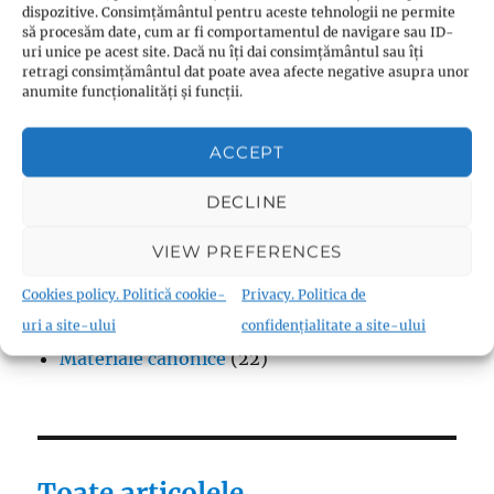
dispozitive. Consimțământul pentru aceste tehnologii ne permite
Protestantism – aspecte generale
(13)
să procesăm date, cum ar fi comportamentul de navigare sau ID-
uri unice pe acest site. Dacă nu îți dai consimțământul sau îți
Reforme
(9)
retragi consimțământul dat poate avea afecte negative asupra unor
Teologie
(10)
anumite funcționalități și funcții.
Thomas Müntzer
(1)
ACCEPT
DECLINE
Fraternism
VIEW PREFERENCES
Biserica Înfrățirii Religiilor (Biserica
Cookies policy. Politică cookie-
Privacy. Politica de
Fraternistă)
(18)
uri a site-ului
confidențialitate a site-ului
Materiale canonice
(22)
Toate articolele