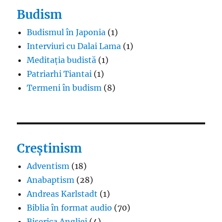
Budism
Budismul în Japonia
(1)
Interviuri cu Dalai Lama
(1)
Meditația budistă
(1)
Patriarhi Tiantai
(1)
Termeni în budism
(8)
Creștinism
Adventism
(18)
Anabaptism
(28)
Andreas Karlstadt
(1)
Biblia în format audio
(70)
Biserica Angliei
(4)