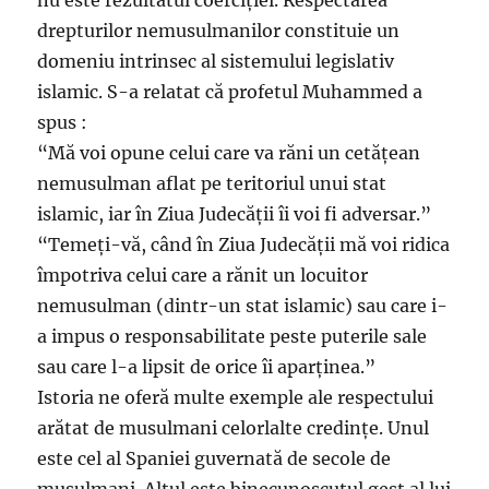
nu este rezultatul coerciției. Respectarea
drepturilor nemusulmanilor constituie un
domeniu intrinsec al sistemului legislativ
islamic. S-a relatat că profetul Muhammed a
spus :
“Mă voi opune celui care va răni un cetățean
nemusulman aflat pe teritoriul unui stat
islamic, iar în Ziua Judecății îi voi fi adversar.”
“Temeți-vă, când în Ziua Judecății mă voi ridica
împotriva celui care a rănit un locuitor
nemusulman (dintr-un stat islamic) sau care i-
a impus o responsabilitate peste puterile sale
sau care l-a lipsit de orice îi aparținea.”
Istoria ne oferă multe exemple ale respectului
arătat de musulmani celorlalte credințe. Unul
este cel al Spaniei guvernată de secole de