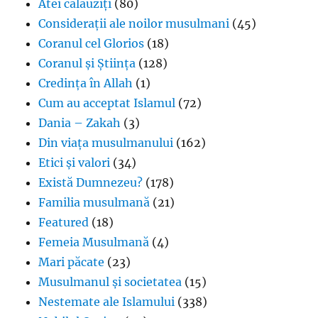
Atei călăuziți
(80)
Considerații ale noilor musulmani
(45)
Coranul cel Glorios
(18)
Coranul și Știința
(128)
Credința în Allah
(1)
Cum au acceptat Islamul
(72)
Dania – Zakah
(3)
Din viața musulmanului
(162)
Etici și valori
(34)
Există Dumnezeu?
(178)
Familia musulmană
(21)
Featured
(18)
Femeia Musulmană
(4)
Mari păcate
(23)
Musulmanul și societatea
(15)
Nestemate ale Islamului
(338)