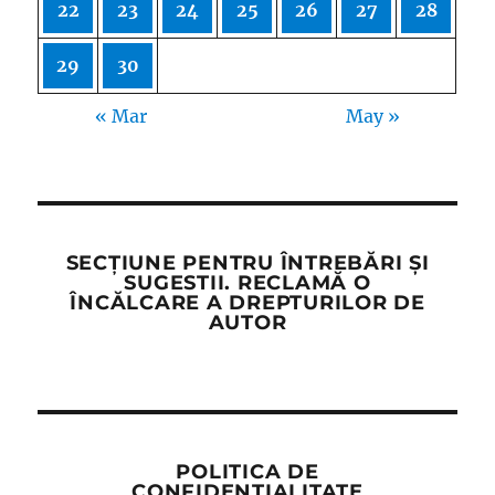
22
23
24
25
26
27
28
29
30
« Mar
May »
SECȚIUNE PENTRU ÎNTREBĂRI ȘI
SUGESTII. RECLAMĂ O
ÎNCĂLCARE A DREPTURILOR DE
AUTOR
POLITICA DE
CONFIDENȚIALITATE