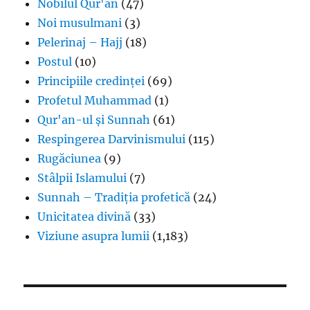
Nobilul Qur'an
(47)
Noi musulmani
(3)
Pelerinaj – Hajj
(18)
Postul
(10)
Principiile credinței
(69)
Profetul Muhammad
(1)
Qur'an-ul și Sunnah
(61)
Respingerea Darvinismului
(115)
Rugăciunea
(9)
Stâlpii Islamului
(7)
Sunnah – Tradiția profetică
(24)
Unicitatea divină
(33)
Viziune asupra lumii
(1,183)