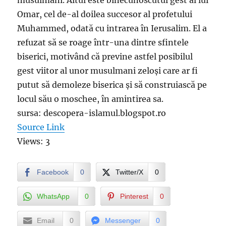
musulmani. Altul este binecunoscutul gest al lui
Omar, cel de-al doilea succesor al profetului
Muhammed, odată cu intrarea în Ierusalim. El a
refuzat să se roage într-una dintre sfintele
biserici, motivând că previne astfel posibilul
gest viitor al unor musulmani zeloși care ar fi
putut să demoleze biserica și să construiască pe
locul său o moschee, în amintirea sa.
sursa: descopera-islamul.blogspot.ro
Source Link
Views: 3
Facebook
0
Twitter/X
0
WhatsApp
0
Pinterest
0
Email
0
Messenger
0