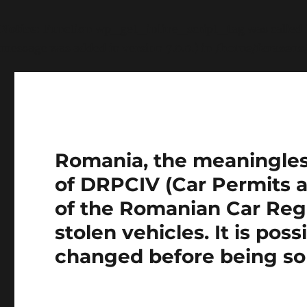
Notice
: Function wp_get_inline_script_tag was called
message was added in version 7.0.0.) in
/home/farasens
Romania, the meaningless 
of DRPCIV (Car Permits a
of the Romanian Car Regi
stolen vehicles. It is pos
changed before being so