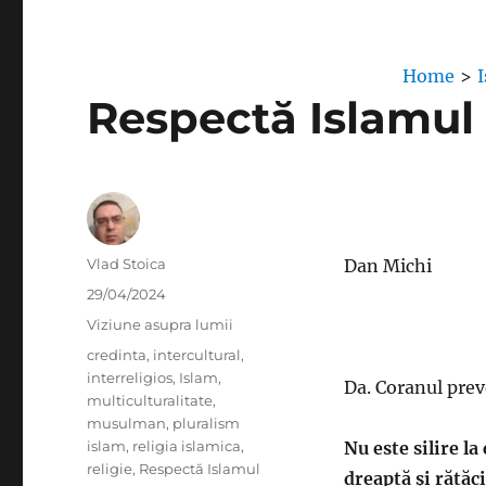
Home
>
Respectă Islamul 
Author
Vlad Stoica
Dan Michi
Posted
29/04/2024
on
Categories
Viziune asupra lumii
Tags
credinta
,
intercultural
,
interreligios
,
Islam
,
Da. Coranul prev
multiculturalitate
,
musulman
,
pluralism
islam
,
religia islamica
,
Nu este silire l
religie
,
Respectă Islamul
dreaptă și rătăc