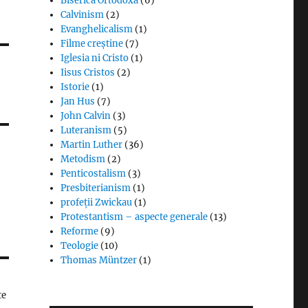
Biserica Ortodoxă
(6)
Calvinism
(2)
Evanghelicalism
(1)
Filme creștine
(7)
Iglesia ni Cristo
(1)
Iisus Cristos
(2)
Istorie
(1)
Jan Hus
(7)
John Calvin
(3)
Luteranism
(5)
Martin Luther
(36)
Metodism
(2)
Penticostalism
(3)
Presbiterianism
(1)
profeții Zwickau
(1)
Protestantism – aspecte generale
(13)
Reforme
(9)
Teologie
(10)
Thomas Müntzer
(1)
te