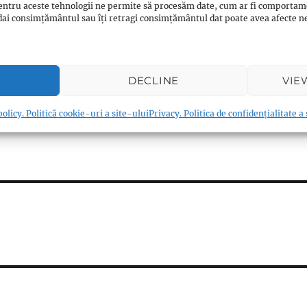
entru aceste tehnologii ne permite să procesăm date, cum ar fi comportam
 celelalte credinte ?
ți dai consimțământul sau îți retragi consimțământul dat poate avea afecte
 celelalte credinte ?
 celelalte credinte ?
 celelalte credinte ?
DECLINE
VIE
olicy. Politică cookie-uri a site-ului
Privacy. Politica de confidențialitate a