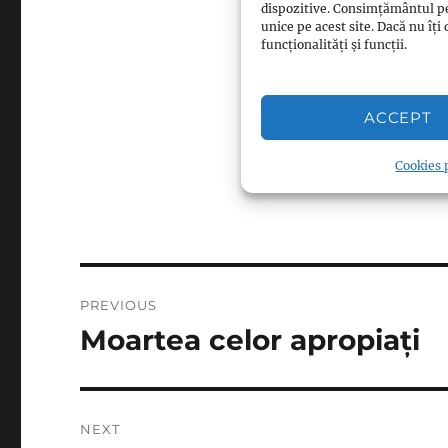
dispozitive. Consimțământul p
Respectă Islamul
unice pe acest site. Dacă nu î
funcționalități și funcții.
Respectă Islamul
Respectă Islamul
Respectă Islamul
ACCEPT
Cookies p
Post
PREVIOUS
navigation
Moartea celor apropiați
Previous
post:
NEXT