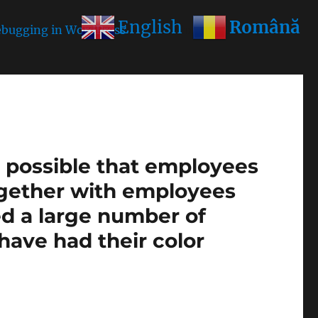
Română
English
bugging in WordPress
for more information. (This
is possible that employees
ogether with employees
ed a large number of
1 have had their color