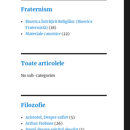
Fraternism
Biserica Înfrățirii Religiilor (Biserica
Fraternistă)
(18)
Materiale canonice
(22)
Toate articolele
No sub-categories
Filozofie
Aristotel, Despre suflet
(5)
Arthur Holmes
(26)
Hegel despre spiritul absolut
(1)