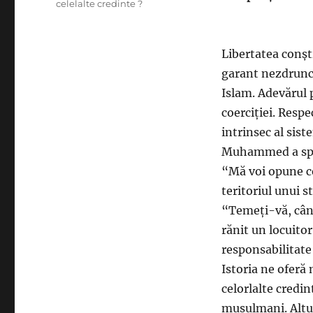
celelalte credinte ?
Libertatea conșt
garant nezdrunc
Islam. Adevărul 
coerciției. Resp
intrinsec al sist
Muhammed a sp
“Mă voi opune ce
teritoriul unui st
“Temeți-vă, când
rănit un locuito
responsabilitate 
Istoria ne oferă
celorlalte credin
musulmani. Altul