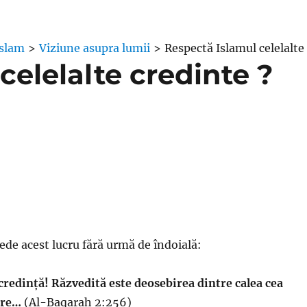
Islam
>
Viziune asupra lumii
>
Respectă Islamul celelalte
celelalte credinte ?
ede acest lucru fără urmă de îndoială:
a credință! Răzvedită este deosebirea dintre calea cea
ire…
(Al-Baqarah 2:256)