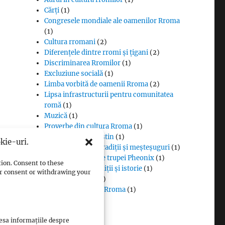
Cărți
(1)
Congresele mondiale ale oamenilor Rroma
(1)
Cultura rromani
(2)
Diferențele dintre rromi și țigani
(2)
Discriminarea Rromilor
(1)
Excluziune socială
(1)
Limba vorbită de oamenii Rroma
(2)
Lipsa infrastructurii pentru comunitatea
romă
(1)
Muzică
(1)
Proverbe din cultura Rroma
(1)
Romii și cultul creștin
(1)
kie-uri.
Rromii căldărari: tradiții și meșteșuguri
(1)
Rromii în melodiile trupei Pheonix
(1)
tion. Consent to these
Rromii slătari: tradiții și istorie
(1)
our consent or withdrawing your
Sclavia rromilor
(1)
Steagul oamenilor Rroma
(1)
Vlax Romani
(1)
cesa informațiile despre