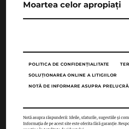
Moartea celor apropiați
Next
post:
POLITICA DE CONFIDENȚIALITATE
TER
SOLUȚIONAREA ONLINE A LITIGIILOR
NOTĂ DE INFORMARE ASUPRA PRELUCRĂ
Notă asupra răspunderii: Ideile, sfaturile, sugestiile și co
Informația de pe acest site este oferita fără garanție. Respo