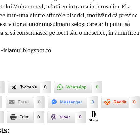
etului Muhammed, odată cu intrarea în Ierusalim. El a
age într-una dintre sfintele biserici, motivând că previne
gest viitor al unor musulmani zeloși care ar fi putut să
a și să construiască pe locul său o moschee, în amintirea
a-islamul.blogspot.ro
0
Twitter/X
0
WhatsApp
0
Email
0
Messenger
0
Reddit
0
0
Print
0
Viber
0
Shares
ts: