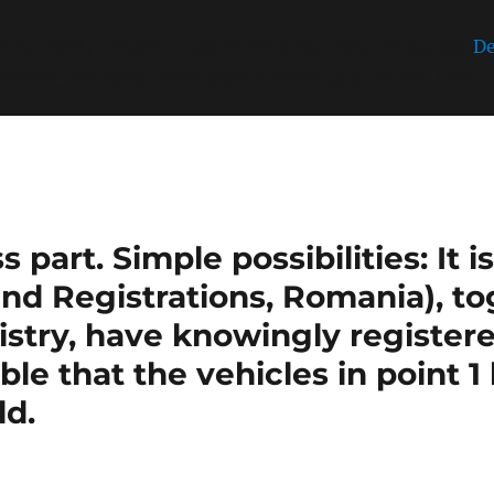
incorrectly
. Unable to set inline script data. Please see
De
/public_html/wp-includes/functions.php
on line
6170
part. Simple possibilities: It 
nd Registrations, Romania), t
stry, have knowingly register
sible that the vehicles in point 
ld.