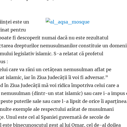
iinței este un
inat pentru
poate fi descoperit numai dacă nu este rezultatul
ectarea drepturilor nemusulmanilor constituie un domen
emului legislativ islamic. S-a relatat că profetul
us :
lui care va răni un cetățean nemusulman aflat pe
at islamic, iar în Ziua Judecății îi voi fi adversar.”
 în Ziua Judecății mă voi ridica împotriva celui care a
r nemusulman (dintr-un stat islamic) sau care i-a impus 
peste puterile sale sau care l-a lipsit de orice îi aparținea
 multe exemple ale respectului arătat de musulmani
țe. Unul este cel al Spaniei guvernată de secole de
 este binecunoscutul gest al lui Omar, cel de-al doilea