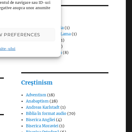
entul de navigare sau ID-uri
 negative asupra unor anumite
Budism
Budismul în Japonia
(1)
Interviuri cu Dalai Lama
(1)
W PREFERENCES
Meditația budistă
(1)
Patriarhi Tiantai
(1)
 site-ului
Termeni în budism
(8)
Creștinism
Adventism
(18)
Anabaptism
(28)
Andreas Karlstadt
(1)
Biblia în format audio
(70)
Biserica Angliei
(4)
Biserica Moraviei
(1)