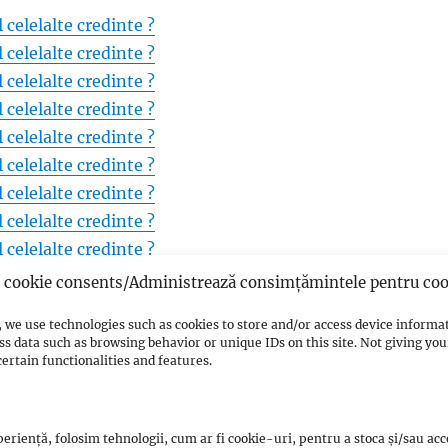
 celelalte credinte ?
 celelalte credinte ?
 celelalte credinte ?
 celelalte credinte ?
 celelalte credinte ?
 celelalte credinte ?
 celelalte credinte ?
 celelalte credinte ?
 celelalte credinte ?
 celelalte credinte ?
cookie consents/Administrează consimțămintele pentru coo
 celelalte credinte ?
 we use technologies such as cookies to store and/or access device informa
 celelalte credinte ?
ss data such as browsing behavior or unique IDs on this site. Not giving y
 celelalte credinte ?
ertain functionalities and features.
 celelalte credinte ?
 celelalte credinte ?
eriență, folosim tehnologii, cum ar fi cookie-uri, pentru a stoca și/sau ac
 celelalte credinte ?