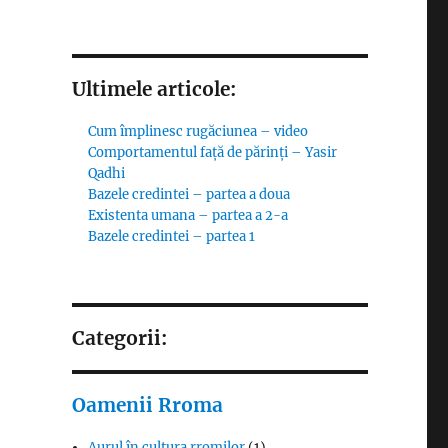
Ultimele articole:
Cum împlinesc rugăciunea – video
Comportamentul față de părinți – Yasir
Qadhi
Bazele credintei – partea a doua
Existenta umana – partea a 2-a
Bazele credintei – partea 1
Categorii:
Oamenii Rroma
Aurul în cultura rromilor
(1)