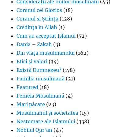
Considerații ale noilor musulmani
(45)
Coranul cel Glorios
(18)
Coranul și Știința
(128)
Credința în Allah
(1)
Cum au acceptat Islamul
(72)
Dania – Zakah
(3)
Din viața musulmanului
(162)
Etici și valori
(34)
Există Dumnezeu?
(178)
Familia musulmană
(21)
Featured
(18)
Femeia Musulmană
(4)
Mari păcate
(23)
Musulmanul și societatea
(15)
Nestemate ale Islamului
(338)
Nobilul Qur'an
(47)