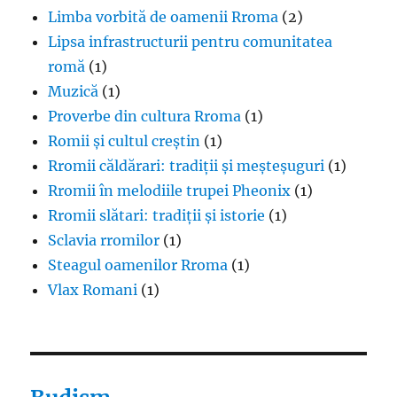
Limba vorbită de oamenii Rroma
(2)
Lipsa infrastructurii pentru comunitatea
romă
(1)
Muzică
(1)
Proverbe din cultura Rroma
(1)
Romii și cultul creștin
(1)
Rromii căldărari: tradiții și meșteșuguri
(1)
Rromii în melodiile trupei Pheonix
(1)
Rromii slătari: tradiții și istorie
(1)
Sclavia rromilor
(1)
Steagul oamenilor Rroma
(1)
Vlax Romani
(1)