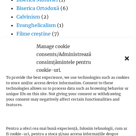
Biserica Ortodoxă
(6)
Calvinism
(2)
Evanghelicalism
(1)
Filme creștine
(7)
Iglesia ni Cristo
(1)
Manage cookie
Iisus Cristos
(2)
consents/Administrează
Istorie
(1)
consimțămintele pentru
Jan Hus
(7)
cookie-uri.
John Calvin
(3)
To provide the best experience, we use technologies such as cookies
to store and/or access device information. Consent to these
Luteranism
(5)
technologies allows us to process data such as browsing behavior or
Martin Luther
(36)
unique IDs on this site. Not giving your consent or withdrawing
your consent may negatively affect certain functionalities and
Metodism
(2)
features.
Penticostalism
(3)
Presbiterianism
(1)
profeții Zwickau
(1)
Pentru a oferi cea mai bună experiență, folosim tehnologii, cum ar
fi cookie-uri, pentru a stoca și/sau accesa informațiile despre
Protestantism – aspecte generale
(13)