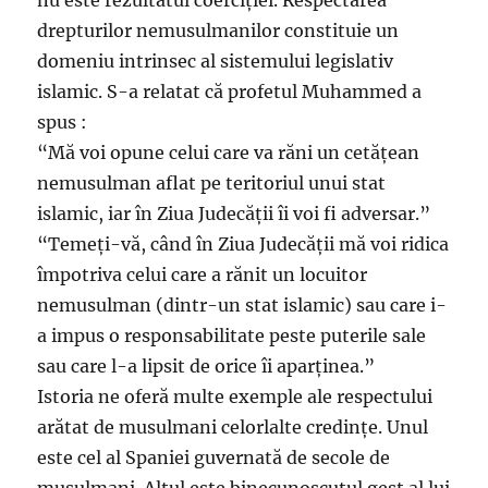
nu este rezultatul coerciției. Respectarea
drepturilor nemusulmanilor constituie un
domeniu intrinsec al sistemului legislativ
islamic. S-a relatat că profetul Muhammed a
spus :
“Mă voi opune celui care va răni un cetățean
nemusulman aflat pe teritoriul unui stat
islamic, iar în Ziua Judecății îi voi fi adversar.”
“Temeți-vă, când în Ziua Judecății mă voi ridica
împotriva celui care a rănit un locuitor
nemusulman (dintr-un stat islamic) sau care i-
a impus o responsabilitate peste puterile sale
sau care l-a lipsit de orice îi aparținea.”
Istoria ne oferă multe exemple ale respectului
arătat de musulmani celorlalte credințe. Unul
este cel al Spaniei guvernată de secole de