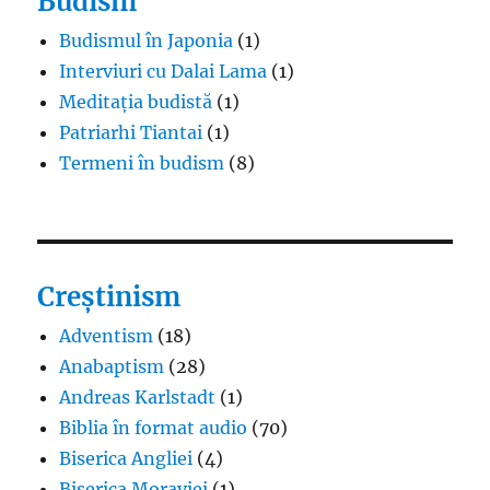
Budism
Budismul în Japonia
(1)
Interviuri cu Dalai Lama
(1)
Meditația budistă
(1)
Patriarhi Tiantai
(1)
Termeni în budism
(8)
Creștinism
Adventism
(18)
Anabaptism
(28)
Andreas Karlstadt
(1)
Biblia în format audio
(70)
Biserica Angliei
(4)
Biserica Moraviei
(1)