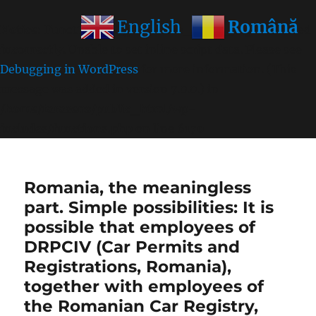
Română
English
Notice
: Function wp_get_inline_script_tag was called
incorrectly
. Unable to set inline script data. Please see
Debugging in WordPress
for more information. (This
message was added in version 7.0.0.) in
/home/farasens/public_html/wp-
includes/functions.php
on line
6170
Romania, the meaningless
part. Simple possibilities: It is
possible that employees of
DRPCIV (Car Permits and
Registrations, Romania),
together with employees of
the Romanian Car Registry,