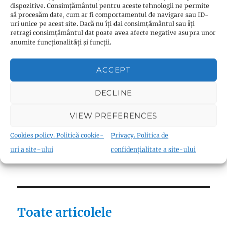
dispozitive. Consimțământul pentru aceste tehnologii ne permite
Reforme
(9)
să procesăm date, cum ar fi comportamentul de navigare sau ID-
uri unice pe acest site. Dacă nu îți dai consimțământul sau îți
Teologie
(10)
retragi consimțământul dat poate avea afecte negative asupra unor
Thomas Müntzer
(1)
anumite funcționalități și funcții.
ACCEPT
DECLINE
Fraternism
VIEW PREFERENCES
Biserica Înfrățirii Religiilor (Biserica
Fraternistă)
(18)
Cookies policy. Politică cookie-
Privacy. Politica de
Materiale canonice
(22)
uri a site-ului
confidențialitate a site-ului
Toate articolele