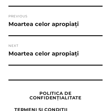
Post
PREVIOUS
navigation
Moartea celor apropiați
Previous
post:
NEXT
Moartea celor apropiați
Next
post:
POLITICA DE
CONFIDENȚIALITATE
TERMENI ȘI CONDIȚII