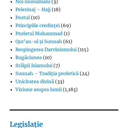
Noi musulmani
(3)
Pelerinaj – Hajj
(18)
Postul
(10)
Principiile credinței
(69)
Profetul Muhammad
(1)
Qur'an-ul și Sunnah
(61)
Respingerea Darvinismului
(115)
Rugăciunea
(10)
Stâlpii Islamului
(7)
Sunnah – Tradiția profetică
(24)
Unicitatea divină
(33)
Viziune asupra lumii
(1,183)
Legislație