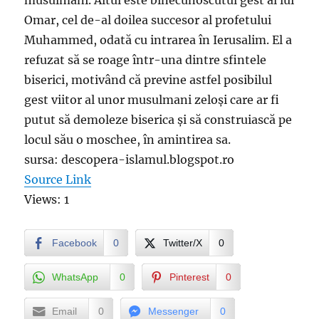
musulmani. Altul este binecunoscutul gest al lui
Omar, cel de-al doilea succesor al profetului
Muhammed, odată cu intrarea în Ierusalim. El a
refuzat să se roage într-una dintre sfintele
biserici, motivând că previne astfel posibilul
gest viitor al unor musulmani zeloși care ar fi
putut să demoleze biserica și să construiască pe
locul său o moschee, în amintirea sa.
sursa: descopera-islamul.blogspot.ro
Source Link
Views: 1
Facebook
0
Twitter/X
0
WhatsApp
0
Pinterest
0
Email
0
Messenger
0