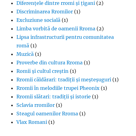
Diferențele dintre rromi și țigani
(2)
Discriminarea Rromilor
(1)
Excluziune socială
(1)
Limba vorbită de oamenii Rroma
(2)
Lipsa infrastructurii pentru comunitatea
romă
(1)
Muzică
(1)
Proverbe din cultura Rroma
(1)
Romii și cultul creștin
(1)
Rromii căldărari: tradiții și meșteșuguri
(1)
Rromii în melodiile trupei Pheonix
(1)
Rromii slătari: tradiții și istorie
(1)
Sclavia rromilor
(1)
Steagul oamenilor Rroma
(1)
Vlax Romani
(1)