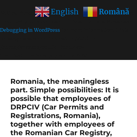
Română
English
Notice
: Function wp_get_inline_script_tag was called
incorrectly
. Unable to set inline script data. Please see
Debugging in WordPress
for more information. (This
message was added in version 7.0.0.) in
/home/farasens/public_html/wp-
includes/functions.php
on line
6170
Romania, the meaningless
part. Simple possibilities: It is
possible that employees of
DRPCIV (Car Permits and
Registrations, Romania),
together with employees of
the Romanian Car Registry,