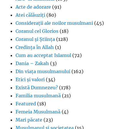
Acte de adorare
(91)
Atei călăuziți
(80)
Considerații ale noilor musulmani
(45)
Coranul cel Glorios
(18)
Coranul și Știința
(128)
Credința în Allah
(1)
Cum au acceptat Islamul
(72)
Dania – Zakah
(3)
Din viața musulmanului
(162)
Etici și valori
(34)
Există Dumnezeu?
(178)
Familia musulmană
(21)
Featured
(18)
Femeia Musulmană
(4)
Mari păcate
(23)
Musulmanul și societatea
(15)