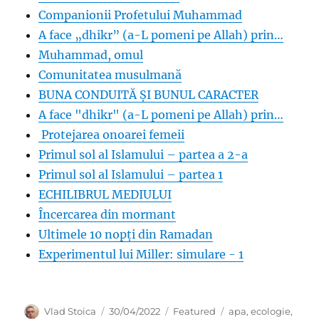
Companionii Profetului Muhammad
A face „dhikr” (a-L pomeni pe Allah) prin…
Muhammad, omul
Comunitatea musulmană
BUNA CONDUITĂ ȘI BUNUL CARACTER
A face "dhikr" (a-L pomeni pe Allah) prin…
Protejarea onoarei femeii
Primul sol al Islamului – partea a 2-a
Primul sol al Islamului – partea 1
ECHILIBRUL MEDIULUI
Încercarea din mormant
Ultimele 10 nopți din Ramadan
Experimentul lui Miller: simulare - 1
Author
Posted
Categories
Tags
Vlad Stoica
30/04/2022
Featured
apa
,
ecologie
,