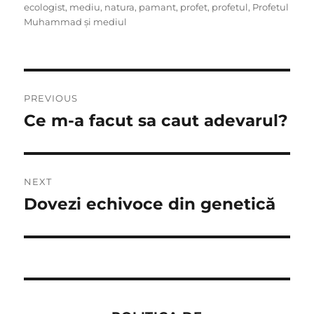
on
ecologist
,
mediu
,
natura
,
pamant
,
profet
,
profetul
,
Profetul
Muhammad și mediul
Post
PREVIOUS
navigation
Ce m-a facut sa caut adevarul?
Previous
post:
NEXT
Dovezi echivoce din genetică
Next
post: