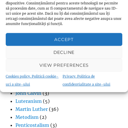
dispozitive. Consimțământul pentru aceste tehnologii ne permite
Biblia în format audio
(70)
să procesăm date, cum ar fi comportamentul de navigare sau ID-
Biserica Angliei
(4)
uri unice pe acest site. Dacă nu îți dai consimțământul sau îți
retragi consimțământul dat poate avea afecte negative asupra unor
Biserica Moraviei
(1)
anumite funcționalități și funcții.
Biserica Ortodoxă
(6)
Calvinism
(2)
ACCEPT
Evanghelicalism
(1)
DECLINE
Filme creștine
(7)
Iglesia ni Cristo
(1)
VIEW PREFERENCES
Iisus Cristos
(2)
Cookies policy. Politică cookie-
Privacy. Politica de
Istorie
(1)
uri a site-ului
confidențialitate a site-ului
Jan Hus
(7)
John Calvin
(3)
Luteranism
(5)
Martin Luther
(36)
Metodism
(2)
Penticostalism
(3)