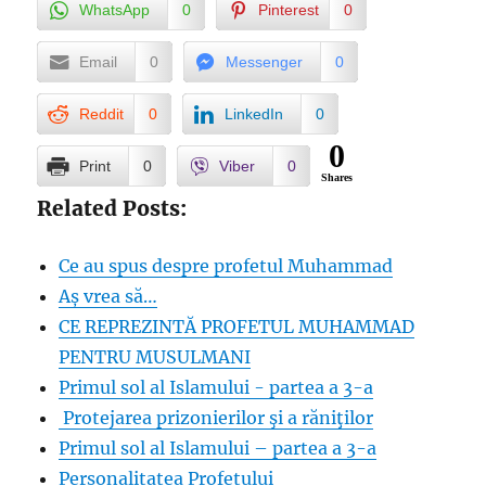
WhatsApp
0
Pinterest
0
Email
0
Messenger
0
Reddit
0
LinkedIn
0
0
Print
0
Viber
0
Shares
Related Posts:
Ce au spus despre profetul Muhammad
Aș vrea să…
CE REPREZINTĂ PROFETUL MUHAMMAD
PENTRU MUSULMANI
Primul sol al Islamului - partea a 3-a
Protejarea prizonierilor şi a răniţilor
Primul sol al Islamului – partea a 3-a
Personalitatea Profetului