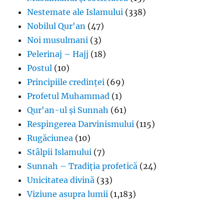
Nestemate ale Islamului
(338)
Nobilul Qur'an
(47)
Noi musulmani
(3)
Pelerinaj – Hajj
(18)
Postul
(10)
Principiile credinței
(69)
Profetul Muhammad
(1)
Qur'an-ul și Sunnah
(61)
Respingerea Darvinismului
(115)
Rugăciunea
(10)
Stâlpii Islamului
(7)
Sunnah – Tradiția profetică
(24)
Unicitatea divină
(33)
Viziune asupra lumii
(1,183)