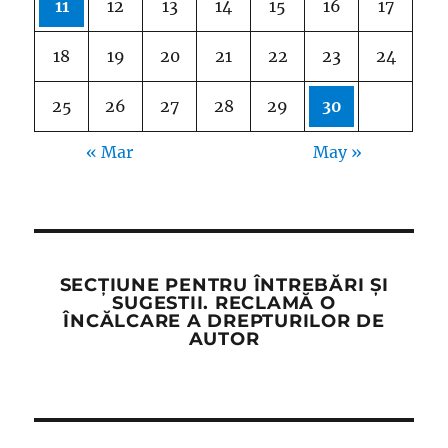
11
12
13
14
15
16
17
18
19
20
21
22
23
24
25
26
27
28
29
30
« Mar
May »
SECȚIUNE PENTRU ÎNTREBĂRI ȘI
SUGESTII. RECLAMĂ O
ÎNCĂLCARE A DREPTURILOR DE
AUTOR