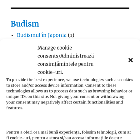
Budism
Budismul în Japonia
(1)
Interviuri cu Dalai Lama
(1)
Manage cookie
Meditația budistă
(1)
consents/Administrează
Patriarhi Tiantai
(1)
consimțămintele pentru
Termeni în budism
(8)
cookie-uri.
To provide the best experience, we use technologies such as cookies
to store and/or access device information. Consent to these
technologies allows us to process data such as browsing behavior or
unique IDs on this site. Not giving your consent or withdrawing
your consent may negatively affect certain functionalities and
Creștinism
features.
Adventism
(18)
Anabaptism
(28)
Pentru a oferi cea mai bună experiență, folosim tehnologii, cum ar
Andreas Karlstadt
(1)
fi cookie-uri, pentru a stoca și/sau accesa informațiile despre