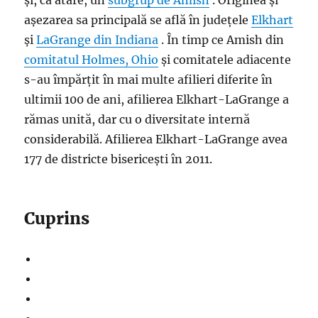
și, ca atare, un
subgrup de Amish
. Originea și
așezarea sa principală se află în județele
Elkhart
și
LaGrange din
Indiana
. În timp ce Amish din
comitatul Holmes, Ohio
și comitatele adiacente
s-au împărțit în mai multe afilieri diferite în
ultimii 100 de ani, afilierea Elkhart-LaGrange a
rămas unită, dar cu o diversitate internă
considerabilă. Afilierea Elkhart-LaGrange avea
177 de districte bisericești în 2011.
Cuprins