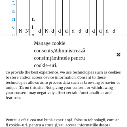
L
a
n
n
c
i
N
N
d
N
d
d
d
d
d
d
d
d
d
d
a
s
u
u
a
u
a
a
a
a
a
a
a
a
a
a
s
t
Manage cookie
t
e
consents/Administrează
consimțămintele pentru
e
cookie-uri.
r
To provide the best experience, we use technologies such as cookies
to store and/or access device information. Consent to these
N
technologies allows us to process data such as browsing behavior or
a
unique IDs on this site. Not giving your consent or withdrawing
your consent may negatively affect certain functionalities and
p
features.
p
a
n
Pentru a oferi cea mai bună experiență, folosim tehnologii, cum ar
fi cookie-uri, pentru a stoca și/sau accesa informațiile despre