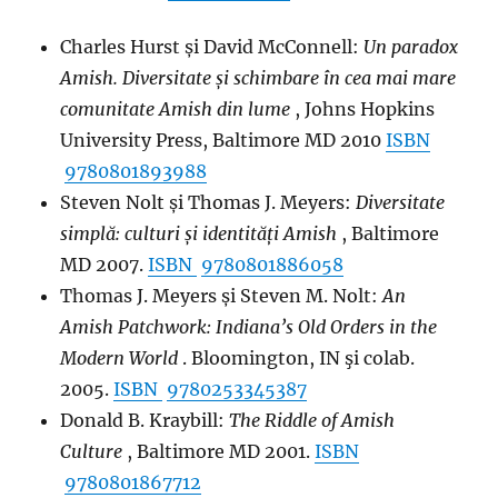
Charles Hurst și David McConnell:
Un paradox
Amish. Diversitate și schimbare în cea mai mare
comunitate Amish din lume
, Johns Hopkins
University Press, Baltimore MD 2010
ISBN
9780801893988
Steven Nolt și Thomas J. Meyers:
Diversitate
simplă: culturi și identități Amish
, Baltimore
MD 2007.
ISBN
9780801886058
Thomas J. Meyers și Steven M. Nolt:
An
Amish Patchwork: Indiana’s Old Orders in the
Modern World
. Bloomington, IN şi colab.
2005.
ISBN
9780253345387
Donald B. Kraybill:
The Riddle of Amish
Culture
, Baltimore MD 2001.
ISBN
9780801867712