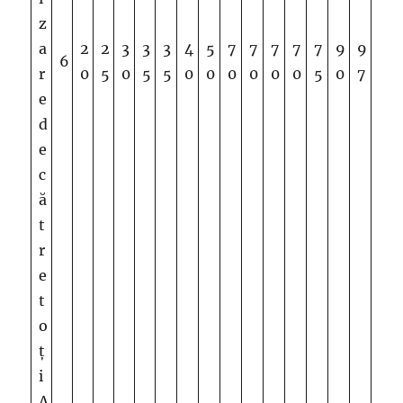
z
a
2
2
3
3
3
4
5
7
7
7
7
7
9
9
6
r
0
5
0
5
5
0
0
0
0
0
0
5
0
7
e
d
e
c
ă
t
r
e
t
o
ț
i
A