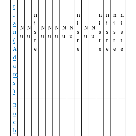
ț
i
n
n
n
n
n
n
a
i
i
i
i
i
i
N
N
N
N
N
N
N
N
N
n
s
s
s
s
s
s
u
u
u
u
u
u
u
u
u
(
t
t
t
t
t
t
A
e
e
e
e
e
e
d
a
m
s
)
B
u
c
h