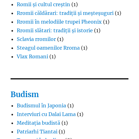
Romii și cultul creștin
(1)
Rromii căldărari: tradiții și meșteșuguri
(1)
Rromii în melodiile trupei Pheonix
(1)
Rromii slătari: tradiții și istorie
(1)
Sclavia rromilor
(1)
Steagul oamenilor Rroma
(1)
Vlax Romani
(1)
Budism
Budismul în Japonia
(1)
Interviuri cu Dalai Lama
(1)
Meditația budistă
(1)
Patriarhi Tiantai
(1)