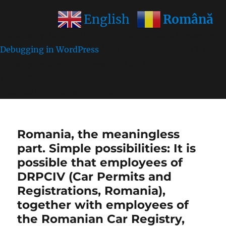
Română
English
Notice
: Function wp_get_inline_script_tag was called
incorrectly
. Unable to set inline script data. Please see
Debugging in WordPress
for more information. (This
message was added in version 7.0.0.) in
/home/farasens/public_html/wp-
includes/functions.php
on line
6170
Romania, the meaningless
part. Simple possibilities: It is
possible that employees of
DRPCIV (Car Permits and
Registrations, Romania),
together with employees of
the Romanian Car Registry,