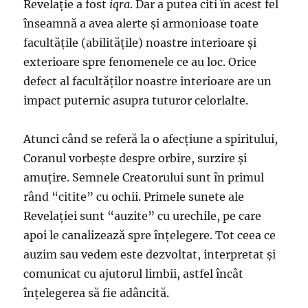
Revelație a fost
iqra
.
Dar a putea citi în acest fel
înseamnă a avea alerte și armonioase toate
facultățile (abilitățile) noastre interioare și
exterioare spre fenomenele ce au loc. Orice
defect al facultăților noastre interioare are un
impact puternic asupra tuturor celorlalte.
Atunci când se referă la o afecțiune a spiritului,
Coranul vorbește despre orbire, surzire și
amuțire. Semnele Creatorului sunt în primul
rând “citite” cu ochii. Primele sunete ale
Revelației sunt “auzite” cu urechile, pe care
apoi le canalizează spre înțelegere. Tot ceea ce
auzim sau vedem este dezvoltat, interpretat și
comunicat cu ajutorul limbii, astfel încât
înțelegerea să fie adâncită.