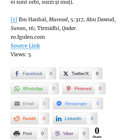
ei sunt orbi, surzi și muți.
[1]
Ibn Hanbal,
Musnad
, 5:317; Abu Dawud,
Sunan
, 16; Tirmidhi,
Qadar.
ro.fgulen.com
Source Link
Views: 5
Facebook
0
Twitter/X
0
WhatsApp
0
Pinterest
0
Email
0
Messenger
0
Reddit
0
LinkedIn
0
0
Print
0
Viber
0
Shares