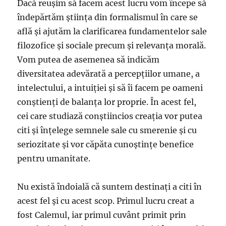
Dacă reușim să facem acest lucru vom începe să
îndepărtăm știința din formalismul în care se
află și ajutăm la clarificarea fundamentelor sale
filozofice și sociale precum și relevanța morală.
Vom putea de asemenea să indicăm
diversitatea adevărată a percepțiilor umane, a
intelectului, a intuiției și să îi facem pe oameni
conștienți de balanța lor proprie. În acest fel,
cei care studiază conștiincios creația vor putea
citi și înțelege semnele sale cu smerenie și cu
seriozitate și vor căpăta cunoștințe benefice
pentru umanitate.
Nu există îndoială că suntem destinați a citi în
acest fel și cu acest scop. Primul lucru creat a
fost Calemul, iar primul cuvânt primit prin