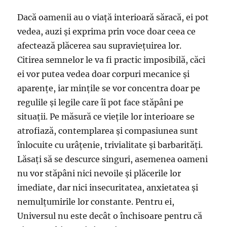
Dacă oamenii au o viață interioară săracă, ei pot
vedea, auzi și exprima prin voce doar ceea ce
afectează plăcerea sau supraviețuirea lor.
Citirea semnelor le va fi practic imposibilă, căci
ei vor putea vedea doar corpuri mecanice și
aparențe, iar mințile se vor concentra doar pe
regulile și legile care îi pot face stăpâni pe
situații. Pe măsură ce viețile lor interioare se
atrofiază, contemplarea și compasiunea sunt
înlocuite cu urâțenie, trivialitate și barbarități.
Lăsați să se descurce singuri, asemenea oameni
nu vor stăpâni nici nevoile și plăcerile lor
imediate, dar nici insecuritatea, anxietatea și
nemulțumirile lor constante. Pentru ei,
Universul nu este decât o închisoare pentru că