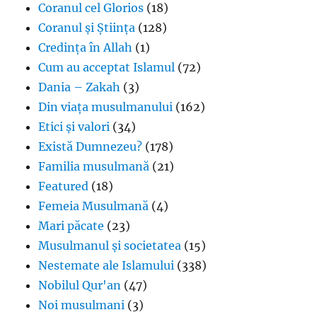
Coranul cel Glorios
(18)
Coranul și Știința
(128)
Credința în Allah
(1)
Cum au acceptat Islamul
(72)
Dania – Zakah
(3)
Din viața musulmanului
(162)
Etici și valori
(34)
Există Dumnezeu?
(178)
Familia musulmană
(21)
Featured
(18)
Femeia Musulmană
(4)
Mari păcate
(23)
Musulmanul și societatea
(15)
Nestemate ale Islamului
(338)
Nobilul Qur'an
(47)
Noi musulmani
(3)