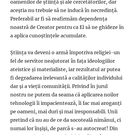
oamenilor de știință și ale cercetătorilor, dar
aceștia nu trebuie să ne inducă în necredință.
Preferabil ar fi să reafirmăm dependența
noastră de Creator pentru ca El să ne ghideze în
a aplica cunoștințele acumulate.
Știința va deveni o armă împotriva religiei-un
fel de servitor neajutorat în fața ideologiilor
ateistice și materialiste, iar rezultatul ar putea
fi degradarea irelevantă a calităților individului
dar și a vieții comunității. Privind în jurul
nostru ne putem da seama că aplicarea noilor
tehnologii îi impacientează, îi fac mai aroganți
pe oameni, mai duri și mai iresponsabili. Unii
pretind că nu au de ce da socoteală nimănui, ci
numai lor înșiși, de parcă s-au autocreat! Din