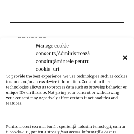
CONTACT
Manage cookie
consents/Administrează
consimțămintele pentru
cookie-uri.
Ultimele articole:
To provide the best experience, we use technologies such as cookies
to store and/or access device information. Consent to these
technologies allows us to process data such as browsing behavior or
Cum împlinesc rugăciunea – video
unique IDs on this site. Not giving your consent or withdrawing
Comportamentul față de părinți – Yasir
your consent may negatively affect certain functionalities and
features.
Qadhi
Bazele credintei – partea a doua
Existenta umana – partea a 2-a
Pentru a oferi cea mai bună experiență, folosim tehnologii, cum ar
Bazele credintei – partea 1
fi cookie-uri, pentru a stoca și/sau accesa informațiile despre