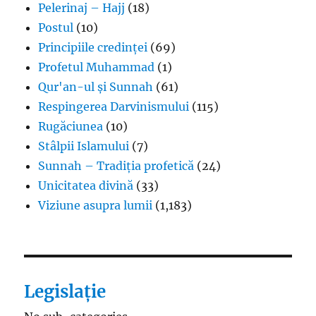
Pelerinaj – Hajj
(18)
Postul
(10)
Principiile credinței
(69)
Profetul Muhammad
(1)
Qur'an-ul și Sunnah
(61)
Respingerea Darvinismului
(115)
Rugăciunea
(10)
Stâlpii Islamului
(7)
Sunnah – Tradiția profetică
(24)
Unicitatea divină
(33)
Viziune asupra lumii
(1,183)
Legislație