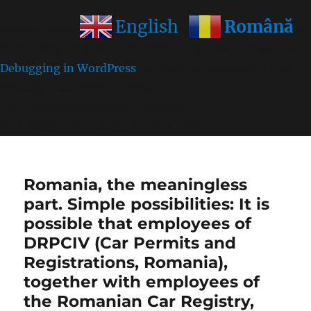
Română
English
Notice
: Function wp_get_inline_script_tag was called
incorrectly
. Unable to set inline script data. Please see
Debugging in WordPress
for more information. (This
message was added in version 7.0.0.) in
/home/farasens/public_html/wp-
includes/functions.php
on line
6170
Romania, the meaningless
part. Simple possibilities: It is
possible that employees of
DRPCIV (Car Permits and
Registrations, Romania),
together with employees of
the Romanian Car Registry,