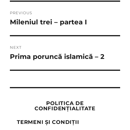
Post
PREVIOUS
navigation
Mileniul trei – partea I
Previous
post:
NEXT
Prima poruncă islamică – 2
Next
post:
POLITICA DE
CONFIDENȚIALITATE
TERMENI ȘI CONDIȚII