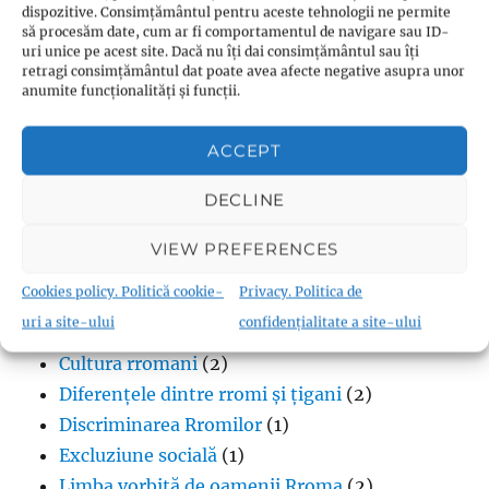
dispozitive. Consimțământul pentru aceste tehnologii ne permite
să procesăm date, cum ar fi comportamentul de navigare sau ID-
uri unice pe acest site. Dacă nu îți dai consimțământul sau îți
retragi consimțământul dat poate avea afecte negative asupra unor
anumite funcționalități și funcții.
Categorii:
ACCEPT
Oamenii Rroma
DECLINE
Aurul în cultura rromilor
(1)
VIEW PREFERENCES
Cărți
(1)
Cookies policy. Politică cookie-
Privacy. Politica de
Congresele mondiale ale oamenilor Rroma
uri a site-ului
confidențialitate a site-ului
(1)
Cultura rromani
(2)
Diferențele dintre rromi și țigani
(2)
Discriminarea Rromilor
(1)
Excluziune socială
(1)
Limba vorbită de oamenii Rroma
(2)