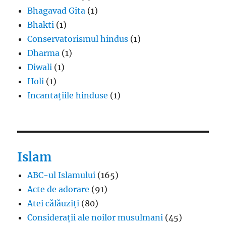
Bhagavad Gita
(1)
Bhakti
(1)
Conservatorismul hindus
(1)
Dharma
(1)
Diwali
(1)
Holi
(1)
Incantațiile hinduse
(1)
Islam
ABC-ul Islamului
(165)
Acte de adorare
(91)
Atei călăuziți
(80)
Considerații ale noilor musulmani
(45)