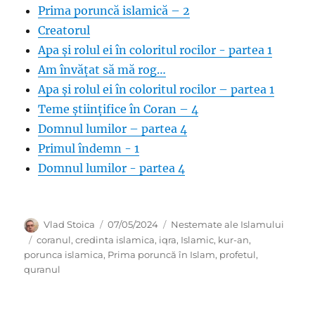
Prima poruncă islamică – 2
Creatorul
Apa și rolul ei în coloritul rocilor - partea 1
Am învățat să mă rog…
Apa și rolul ei în coloritul rocilor – partea 1
Teme științifice în Coran – 4
Domnul lumilor – partea 4
Primul îndemn - 1
Domnul lumilor - partea 4
Author
Posted
Categories
Vlad Stoica
07/05/2024
Nestemate ale Islamului
on
Tags
coranul
,
credinta islamica
,
iqra
,
Islamic
,
kur-an
,
porunca islamica
,
Prima poruncă în Islam
,
profetul
,
quranul