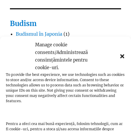
Budism
Budismul în Japonia
(1)
Interviuri cu Dalai Lama
(1)
Manage cookie
Meditația budistă
(1)
consents/Administrează
Patriarhi Tiantai
(1)
consimțămintele pentru
Termeni în budism
(8)
cookie-uri.
To provide the best experience, we use technologies such as cookies
to store and/or access device information. Consent to these
technologies allows us to process data such as browsing behavior or
unique IDs on this site. Not giving your consent or withdrawing
your consent may negatively affect certain functionalities and
Creștinism
features.
Adventism
(18)
Anabaptism
(28)
Pentru a oferi cea mai bună experiență, folosim tehnologii, cum ar
Andreas Karlstadt
(1)
fi cookie-uri, pentru a stoca și/sau accesa informațiile despre