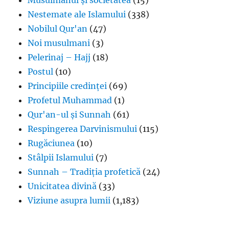
Musulmanul și societatea
(15)
Nestemate ale Islamului
(338)
Nobilul Qur'an
(47)
Noi musulmani
(3)
Pelerinaj – Hajj
(18)
Postul
(10)
Principiile credinței
(69)
Profetul Muhammad
(1)
Qur'an-ul și Sunnah
(61)
Respingerea Darvinismului
(115)
Rugăciunea
(10)
Stâlpii Islamului
(7)
Sunnah – Tradiția profetică
(24)
Unicitatea divină
(33)
Viziune asupra lumii
(1,183)