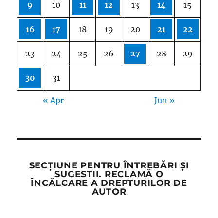
9
10
11
12
13
14
15
16
17
18
19
20
21
22
23
24
25
26
27
28
29
30
31
« Apr
Jun »
SECȚIUNE PENTRU ÎNTREBĂRI ȘI
SUGESTII. RECLAMĂ O
ÎNCĂLCARE A DREPTURILOR DE
AUTOR