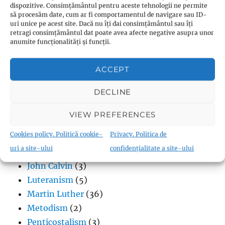
dispozitive. Consimțământul pentru aceste tehnologii ne permite
Biblia în format audio
(70)
să procesăm date, cum ar fi comportamentul de navigare sau ID-
uri unice pe acest site. Dacă nu îți dai consimțământul sau îți
Biserica Angliei
(4)
retragi consimțământul dat poate avea afecte negative asupra unor
Biserica Moraviei
(1)
anumite funcționalități și funcții.
Biserica Ortodoxă
(6)
Calvinism
(2)
ACCEPT
Evanghelicalism
(1)
DECLINE
Filme creștine
(7)
Iglesia ni Cristo
(1)
VIEW PREFERENCES
Iisus Cristos
(2)
Cookies policy. Politică cookie-
Privacy. Politica de
Istorie
(1)
uri a site-ului
confidențialitate a site-ului
Jan Hus
(7)
John Calvin
(3)
Luteranism
(5)
Martin Luther
(36)
Metodism
(2)
Penticostalism
(3)