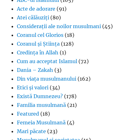
ABC-ul Islamului
(165)
Acte de adorare
(91)
Atei călăuziți
(80)
Considerații ale noilor musulmani
(45)
Coranul cel Glorios
(18)
Coranul și Știința
(128)
Credința în Allah
(1)
Cum au acceptat Islamul
(72)
Dania – Zakah
(3)
Din viața musulmanului
(162)
Etici și valori
(34)
Există Dumnezeu?
(178)
Familia musulmană
(21)
Featured
(18)
Femeia Musulmană
(4)
Mari păcate
(23)