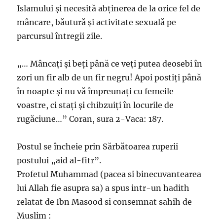
Islamului și necesită abținerea de la orice fel de
mâncare, băutură și activitate sexuală pe
parcursul întregii zile.
„… Mâncați și beți până ce veți putea deosebi în
zori un fir alb de un fir negru! Apoi postiți până
în noapte și nu vă împreunați cu femeile
voastre, ci stați și chibzuiți în locurile de
rugăciune…” Coran, sura 2-Vaca: 187.
Postul se încheie prin Sărbătoarea ruperii
postului „aid al-fitr”.
Profetul Muhammad (pacea si binecuvantearea
lui Allah fie asupra sa) a spus intr-un hadith
relatat de Ibn Masood si consemnat sahih de
Muslim :