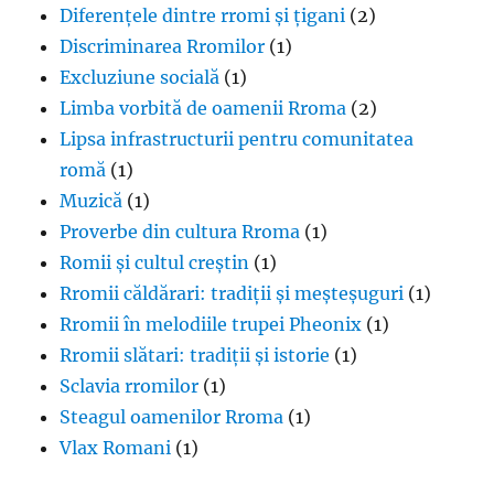
Diferențele dintre rromi și țigani
(2)
Discriminarea Rromilor
(1)
Excluziune socială
(1)
Limba vorbită de oamenii Rroma
(2)
Lipsa infrastructurii pentru comunitatea
romă
(1)
Muzică
(1)
Proverbe din cultura Rroma
(1)
Romii și cultul creștin
(1)
Rromii căldărari: tradiții și meșteșuguri
(1)
Rromii în melodiile trupei Pheonix
(1)
Rromii slătari: tradiții și istorie
(1)
Sclavia rromilor
(1)
Steagul oamenilor Rroma
(1)
Vlax Romani
(1)