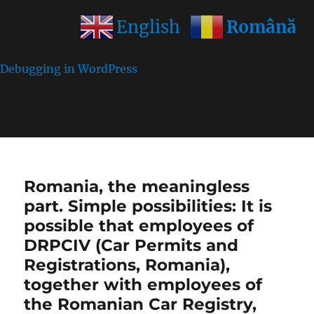
Română
English
Notice
: Function wp_get_inline_script_tag was called
incorrectly
. Unable to set inline script data. Please see
Debugging in WordPress
for more information. (This
message was added in version 7.0.0.) in
/home/farasens/public_html/wp-
includes/functions.php
on line
6170
Romania, the meaningless
part. Simple possibilities: It is
possible that employees of
DRPCIV (Car Permits and
Registrations, Romania),
together with employees of
the Romanian Car Registry,