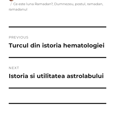
on
Tags
Ce este luna Ramadan?
,
Dumnezeu
,
postul
,
ramadan
,
ramadanul
Post
PREVIOUS
navigation
Turcul din istoria hematologiei
Previous
post:
NEXT
Istoria si utilitatea astrolabului
Next
post: