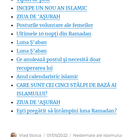
INCEPE UN NOU AN ISLAMIC
ZIUA DE 'AŞURAH
Posturile voluntare ale femeilor
Ultimele 10 nopți din Ramadan
Luna Ș'aban
Luna Ș’aban
Ce anulează postul şi necesită doar
recuperarea lui
Anul calendaristic islamic
CARE SUNT CEI CINCI STÂLPI DE BAZĂ AI
ISLAMULUI?
ZIUA DE ‘AŞURAH
Eşti pregătit să întâmpini luna Ramadan?
Author
Posted
Categories
Vlad Stoica
01/05/2022
Nestemate ale Islamului