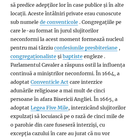
să predice adepților lor în case publice și în alte
locații. Aceste întâlniri private erau cunoscute
sub numele
de conventicole
. Congregațiile pe
care le-au format în jurul slujitorilor
neconformi la acest moment formează nucleul
pentru mai târziu
confesiunile
presbiteriane
,
congregaționaliste
și
baptiste
engleze .
Parlamentul Cavaler a răspuns ostil la influența
continuă a miniștrilor neconformi. În 1664, a
adoptat
Conventicle Act
care interzice
adunările religioase a mai mult de cinci
persoane în afara Bisericii Angliei. În 1665, a
adoptat
Legea Five Mile
, interzicând slujitorilor
expulzați să locuiască pe o rază de cinci mile de
o parohie din care fuseseră interziși, cu
excepția cazului în care au jurat că nu vor