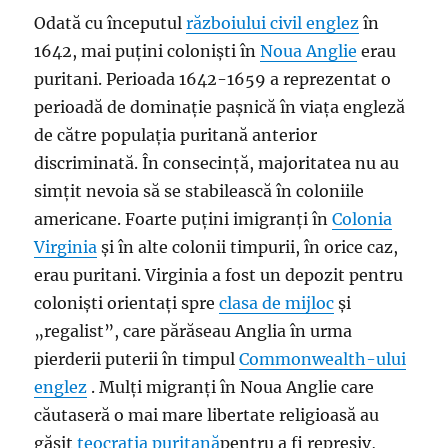
Odată cu începutul
războiului civil englez
în
1642, mai puțini coloniști în
Noua Anglie
erau
puritani. Perioada 1642-1659 a reprezentat o
perioadă de dominație pașnică în viața engleză
de către populația puritană anterior
discriminată. În consecință, majoritatea nu au
simțit nevoia să se stabilească în coloniile
americane. Foarte puțini imigranți în
Colonia
Virginia
și în alte colonii timpurii, în orice caz,
erau puritani. Virginia a fost un depozit pentru
coloniști orientați spre
clasa de mijloc
și
„regalist”, care părăseau Anglia în urma
pierderii puterii în timpul
Commonwealth-ului
englez
. Mulți migranți în Noua Anglie care
căutaseră o mai mare libertate religioasă au
găsit
teocrația puritană
pentru a fi represiv,