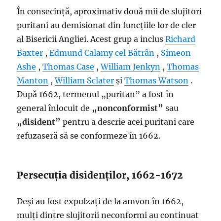
În consecință, aproximativ două mii de slujitori
puritani au demisionat din funcțiile lor de cler
al Bisericii Angliei. Acest grup a inclus
Richard
Baxter
,
Edmund Calamy cel Bătrân
,
Simeon
Ashe
,
Thomas Case
,
William Jenkyn
,
Thomas
Manton
,
William Sclater
și
Thomas Watson
.
După 1662, termenul „puritan” a fost în
general înlocuit de
„nonconformist”
sau
„disident”
pentru a descrie acei puritani care
refuzaseră să se conformeze în 1662.
Persecuția disidenților, 1662-1672
Deși au fost expulzați de la amvon în 1662,
mulți dintre slujitorii neconformi au continuat