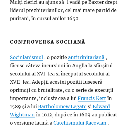
Mulți clerici au ajuns să-l vadă pe Baxter drept
liderul prezbiterianilor, cel mai mare partid de
puritani, în cursul anilor 1650.
CONTROVERSA SOCIIANĂ
Socinianismul
, o poziție
antitrinitariană
,
făcuse câteva incursiuni în Anglia la sfârșitul
secolului al XVI-lea și începutul secolului al
XVII-lea. Adepții acestei poziții fuseseră
oprimați cu brutalitate, cu o serie de execuții
importante, inclusiv cea a lui
Francis Kett
în
1589 și a lui
Bartholomew Legate
și
Edward
Wightman
în 1612, după ce în 1609 au publicat
o versiune latină a
Catehismului Racovian
.