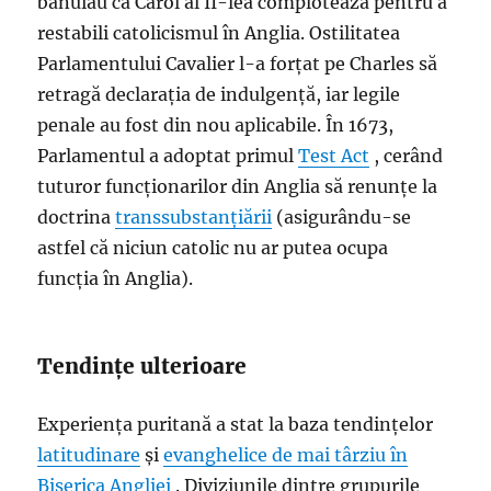
bănuiau că Carol al II-lea complotează pentru a
restabili catolicismul în Anglia. Ostilitatea
Parlamentului Cavalier l-a forțat pe Charles să
retragă declarația de indulgență, iar legile
penale au fost din nou aplicabile. În 1673,
Parlamentul a adoptat primul
Test Act
, cerând
tuturor funcționarilor din Anglia să renunțe la
doctrina
transsubstanțiării
(asigurându-se
astfel că niciun catolic nu ar putea ocupa
funcția în Anglia).
Tendințe ulterioare
Experiența puritană a stat la baza tendințelor
latitudinare
și
evanghelice de mai târziu în
Biserica Angliei
. Diviziunile dintre grupurile