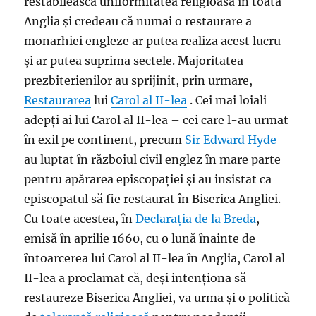
restabilească uniformitatea religioasă în toată
Anglia și credeau că numai o restaurare a
monarhiei engleze ar putea realiza acest lucru
și ar putea suprima sectele. Majoritatea
prezbiterienilor au sprijinit, prin urmare,
Restaurarea
lui
Carol al II-lea
. Cei mai loiali
adepți ai lui Carol al II-lea – cei care l-au urmat
în exil pe continent, precum
Sir Edward Hyde
–
au luptat în războiul civil englez în mare parte
pentru apărarea episcopației și au insistat ca
episcopatul să fie restaurat în Biserica Angliei.
Cu toate acestea, în
Declarația de la Breda
,
emisă în aprilie 1660, cu o lună înainte de
întoarcerea lui Carol al II-lea în Anglia, Carol al
II-lea a proclamat că, deși intenționa să
restaureze Biserica Angliei, va urma și o politică