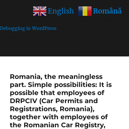
Română
English
Notice
: Function wp_get_inline_script_tag was called
incorrectly
. Unable to set inline script data. Please see
Debugging in WordPress
for more information. (This
message was added in version 7.0.0.) in
/home/farasens/public_html/wp-
includes/functions.php
on line
6170
Romania, the meaningless
part. Simple possibilities: It is
possible that employees of
DRPCIV (Car Permits and
Registrations, Romania),
together with employees of
the Romanian Car Registry,