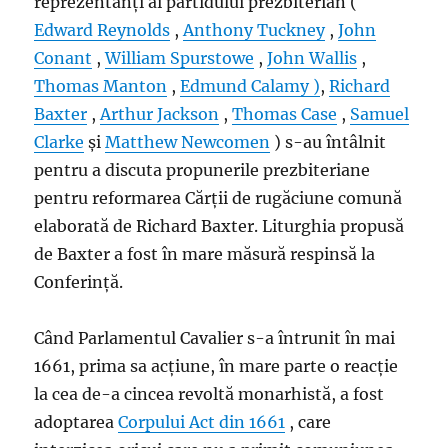
reprezentanți ai partidului prezbiterian (
Edward Reynolds
,
Anthony Tuckney
,
John
Conant
,
William Spurstowe
,
John Wallis
,
Thomas Manton
,
Edmund Calamy )
,
Richard
Baxter
,
Arthur Jackson
,
Thomas Case
,
Samuel
Clarke
și
Matthew Newcomen
) s-au întâlnit
pentru a discuta propunerile prezbiteriane
pentru reformarea Cărții de rugăciune comună
elaborată de Richard Baxter. Liturghia propusă
de Baxter a fost în mare măsură respinsă la
Conferință.
Când Parlamentul Cavalier s-a întrunit în mai
1661, prima sa acțiune, în mare parte o reacție
la cea de-a cincea revoltă monarhistă, a fost
adoptarea
Corpului Act din 1661
, care