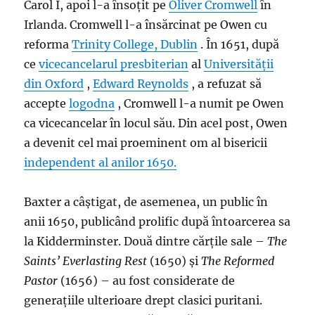
Carol I, apoi l-a însoțit pe
Oliver Cromwell
în
Irlanda. Cromwell l-a însărcinat pe Owen cu
reforma
Trinity College, Dublin
. În 1651, după
ce
vicecancelarul
presbiterian
al
Universității
din Oxford
,
Edward Reynolds
, a refuzat să
accepte
logodna
, Cromwell l-a numit pe Owen
ca vicecancelar în locul său. Din acel post, Owen
a devenit cel mai proeminent om al bisericii
independent al anilor 1650.
Baxter a câștigat, de asemenea, un public în
anii 1650, publicând prolific după întoarcerea sa
la Kidderminster. Două dintre cărțile sale –
The
Saints’ Everlasting Rest
(1650) și
The Reformed
Pastor
(1656) – au fost considerate de
generațiile ulterioare drept clasici puritani.