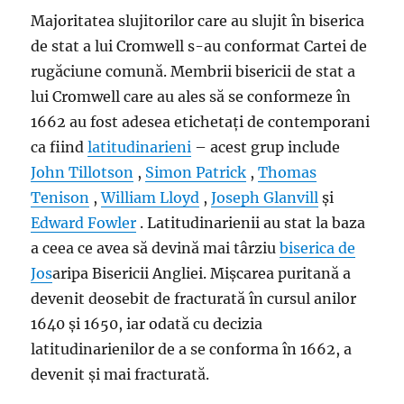
Majoritatea slujitorilor care au slujit în biserica
de stat a lui Cromwell s-au conformat Cartei de
rugăciune comună. Membrii bisericii de stat a
lui Cromwell care au ales să se conformeze în
1662 au fost adesea etichetați de contemporani
ca fiind
latitudinarieni
– acest grup include
John Tillotson
,
Simon Patrick
,
Thomas
Tenison
,
William Lloyd
,
Joseph Glanvill
și
Edward Fowler
. Latitudinarienii au stat la baza
a ceea ce avea să devină mai târziu
biserica de
Jos
aripa Bisericii Angliei. Mișcarea puritană a
devenit deosebit de fracturată în cursul anilor
1640 și 1650, iar odată cu decizia
latitudinarienilor de a se conforma în 1662, a
devenit și mai fracturată.