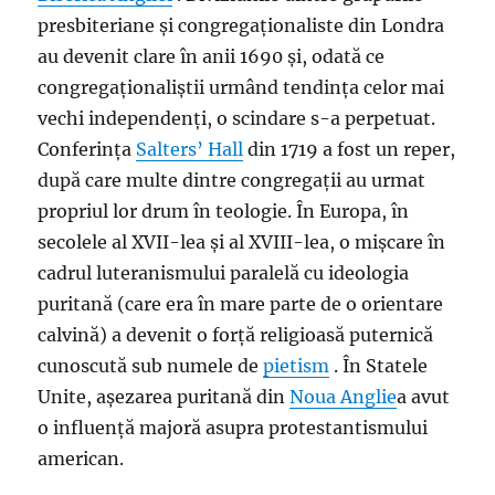
presbiteriane și congregaționaliste din Londra
au devenit clare în anii 1690 și, odată ce
congregaționaliștii urmând tendința celor mai
vechi independenți, o scindare s-a perpetuat.
Conferința
Salters’ Hall
din 1719 a fost un reper,
după care multe dintre congregații au urmat
propriul lor drum în teologie. În Europa, în
secolele al XVII-lea și al XVIII-lea, o mișcare în
cadrul luteranismului paralelă cu ideologia
puritană (care era în mare parte de o orientare
calvină) a devenit o forță religioasă puternică
cunoscută sub numele de
pietism
. În Statele
Unite, așezarea puritană din
Noua Anglie
a avut
o influență majoră asupra protestantismului
american.