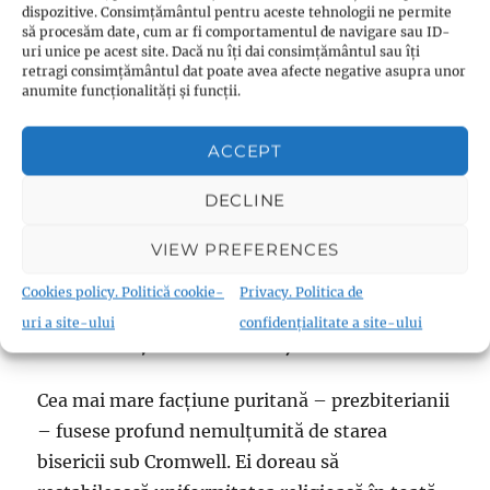
dispozitive. Consimțământul pentru aceste tehnologii ne permite
CREȘTEREA SECTELOR
să procesăm date, cum ar fi comportamentul de navigare sau ID-
uri unice pe acest site. Dacă nu îți dai consimțământul sau îți
retragi consimțământul dat poate avea afecte negative asupra unor
Află mai multe
anumite funcționalități și funcții.
ACCEPT
Această secțiune este goală.
Puteți ajuta
adăugând la el
.
(
ianuarie 2011
)
DECLINE
VIEW PREFERENCES
Din 1660 până în prezent
Cookies policy. Politică cookie-
Privacy. Politica de
uri a site-ului
confidențialitate a site-ului
Puritanii și restaurarea, 1660
Cea mai mare facțiune puritană – prezbiterianii
– fusese profund nemulțumită de starea
bisericii sub Cromwell. Ei doreau să