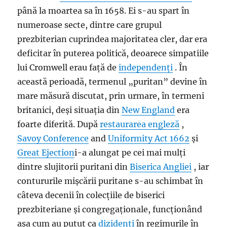
până la moartea sa în 1658. Ei s-au spart în
numeroase secte, dintre care grupul
prezbiterian cuprindea majoritatea cler, dar era
deficitar în puterea politică, deoarece simpatiile
lui Cromwell erau față de
independenți
. În
această perioadă, termenul „puritan” devine în
mare măsură discutat, prin urmare, în termeni
britanici, deși situația din
New England
era
foarte diferită. După
restaurarea engleză
,
Savoy Conference
and
Uniformity Act 1662
și
Great Ejection
i-a alungat pe cei mai mulți
dintre slujitorii puritani din
Biserica Angliei
, iar
contururile mișcării puritane s-au schimbat în
câteva decenii în colecțiile de biserici
prezbiteriane și congregaționale, funcționând
așa cum au putut ca
dizidenți
în regimurile în