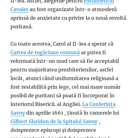
II-lea. Astfel, alegerile pentru
Parlamentul
Cavaler
au fost organizate într-o atmosferă
aprinsă de anxietate cu privire la o nouă revoltă
puritană.
Cu toate acestea, Carol al II-lea a sperat că
Cartea de rugăciune comună
ar putea fi
reformată într-un mod care să fie acceptabil
pentru majoritatea prezbiterienilor, astfel
încât, atunci când uniformitatea religioasă a
fost restabilită prin lege, cel mai mare număr
posibil de puritani să poată fi încorporat în
interiorul Bisericii. al Angliei.
La Conferința
Savoy
din aprilie 1661 , ținută în camerele lui
Gilbert Sheldon de la
Spitalul Savoy
,
doisprezece episcopi și doisprezece