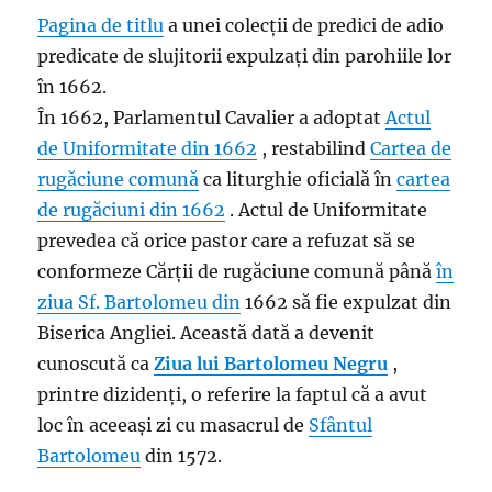
Pagina de titlu
a unei colecții de predici de adio
predicate de slujitorii expulzați din parohiile lor
în 1662.
În 1662, Parlamentul Cavalier a adoptat
Actul
de Uniformitate din 1662
, restabilind
Cartea de
rugăciune comună
ca liturghie oficială în
cartea
de rugăciuni din 1662
. Actul de Uniformitate
prevedea că orice pastor care a refuzat să se
conformeze Cărții de rugăciune comună până
în
ziua Sf. Bartolomeu din
1662 să fie expulzat din
Biserica Angliei. Această dată a devenit
cunoscută ca
Ziua lui Bartolomeu Negru
,
printre dizidenți, o referire la faptul că a avut
loc în aceeași zi cu masacrul de
Sfântul
Bartolomeu
din 1572.