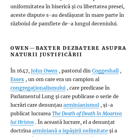
uniformitatea în biserică și cu libertatea presei,
aceste dispute s-au desfășurat în mare parte în
războiul de pamflete de-a lungul deceniului.
OWEN—BAXTER DEZBATERE ASUPRA
NATURII JUSTIFICĂRII
În 1647,
John Owen
, pastorul din
Coggeshall
,
Essex
, un om care era un campion al
congregaționalismului
, care predicase în
Parlamentul Lung și care publicase o serie de
lucrări care denunțau
arminianismul
, și-a
publicat lucrarea
The Death of Death în Moartea
lui Hristos
. În această lucrare, el a denunțat
doctrina
arminiană a
ispășirii nelimitate
și a