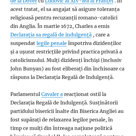
de la Dover
cu
Ludovic al XIV-lea al Franței
. În
acest tratat, el sa angajat să asigure toleranța
religioasă pentru recuzanții romano-catolici
din Anglia. În martie 1672, Charles a emis
Declarația sa regală de indulgență
, care a
suspendat
legile penale
împotriva dizidenților
și a ușurat restricțiile privind practica privată a
catolicismului. Mulți dizidenți închiși (inclusiv
John Bunyan) au fost eliberați din închisoare ca
răspuns la Declarația Regală de Indulgență.
Parlamentul
Cavaler a
reacționat ostil la
Declarația Regală de Indulgență. Susținătorii
partidului bisericii înalte din Biserica Angliei au
fost supărați de relaxarea legilor penale, în
timp ce mulți din întreaga națiune politică