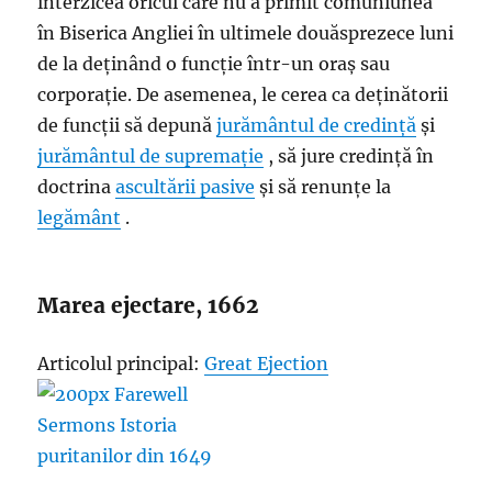
interzicea oricui care nu a primit comuniunea
în Biserica Angliei în ultimele douăsprezece luni
de la deținând o funcție într-un oraș sau
corporație. De asemenea, le cerea ca deținătorii
de funcții să depună
jurământul de credință
și
jurământul de supremație
, să jure credință în
doctrina
ascultării pasive
și să renunțe la
legământ
.
Marea ejectare, 1662
Articolul principal:
Great Ejection