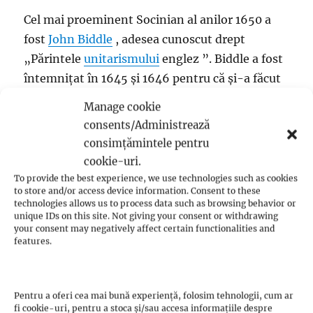
Cel mai proeminent Socinian al anilor 1650 a
fost
John Biddle
, adesea cunoscut drept
„Părintele
unitarismului
englez ”. Biddle a fost
întemnițat în 1645 și 1646 pentru că și-a făcut
public negările față de
Treime
. După ce a fost
Manage cookie
apărat în
Parlamentul Lung
de
Henry Vane cel
consents/Administrează
Tânăr
, Biddle a fost eliberat în 1648. În 1652, a
consimțămintele pentru
fost arestat din nou după ce a publicat un
cookie-uri.
catehism antitrinitar. John Owen a produs mai
To provide the best experience, we use technologies such as cookies
to store and/or access device information. Consent to these
multe piese care denunță opiniile lui Biddle. Cu
technologies allows us to process data such as browsing behavior or
toate acestea, Cromwell, fidel principiului său
unique IDs on this site. Not giving your consent or withdrawing
your consent may negatively affect certain functionalities and
de libertate religioasă, a intervenit pentru a se
features.
asigura că Biddle nu a fost executat, ci trimis în
exil pe
Insulele Scilly
în 1652.
Pentru a oferi cea mai bună experiență, folosim tehnologii, cum ar
fi cookie-uri, pentru a stoca și/sau accesa informațiile despre