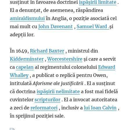
susținut în favoarea doctrinei
ispășirii limitate
.
El a denunțat, de asemenea, răspândirea
amiraldismului
în Anglia, o poziție asociată cel
mai mult cu
John Davenant
,
Samuel Ward .
și
adepții lor.
În 1649,
Richard Baxter
, ministrul din
Kidderminster
,
Worcestershire
și care a servit
ca
capelan
al regimentului colonelului
Edward
Whalley
, a publicat o replică pentru Owen,
intitulată
Aforisme ale justificării
. El a susținut
că doctrina
ispășirii nelimitate
a fost mai fidelă
cuvintelor
scripturilor
. El a invocat autoritatea
a zeci de
reformatori
, inclusiv a
lui Ioan Calvin
,
în sprijinul poziției sale.