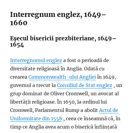
Interregnum englez, 1649–
1660
Eșecul bisericii prezbiteriane, 1649–
1654
Interregnumul englez
a fost o perioadă de
diversitate religioasă în Anglia. Odată cu
crearea
Commonwealth-ului Angliei
în 1649,
guvernul a trecut la
Consiliul de Stat englez
, un
grup dominat de Oliver Cromwell, un avocat al
libertății religioase. În 1650, la ordinul lui
Cromwell, Parlamentul Rump a abolit
Actul de
Uniformitate din 1558
, ceea ce înseamnă că, în
timp ce Anglia avea acum o biserică înființată