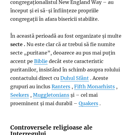
congregaționalistul New England Way – au
început și ei să-și înființeze propriile
congregații în afara bisericii stabilite.
În această perioadă au fost organizate și multe
secte .
Nu este clar că ar trebui să fie numite
secte „puritane”, deoarece au pus mai puțin
accent pe
Biblie
decât este caracteristic
puritanilor, insistând în schimb asupra rolului
contactului direct cu
Duhul Sfânt
. Aceste
grupuri au inclus
Ranters
,
Fifth Monarhists
,
Seekers
,
Muggletonians
și – cel mai
proeminent și mai durabil –
Quakers
.
Controversele religioase ale
Interregului