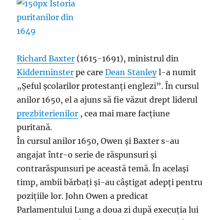
Richard Baxter
(1615-1691), ministrul din
Kidderminster
pe care
Dean Stanley
l-a numit
„Șeful școlarilor protestanți englezi”. În cursul
anilor 1650, el a ajuns să fie văzut drept liderul
prezbiterienilor
, cea mai mare facțiune
puritană.
În cursul anilor 1650, Owen și Baxter s-au
angajat într-o serie de răspunsuri și
contrarăspunsuri pe această temă. În același
timp, ambii bărbați și-au câștigat adepți pentru
pozițiile lor. John Owen a predicat
Parlamentului Lung a doua zi după execuția lui