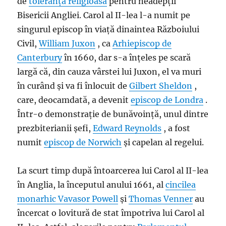
de
toleranță religioasă
pentru neadepții
Bisericii Angliei. Carol al II-lea l-a numit pe
singurul episcop în viață dinaintea Războiului
Civil,
William Juxon
, ca
Arhiepiscop de
Canterbury
în 1660, dar s-a înțeles pe scară
largă că, din cauza vârstei lui Juxon, el va muri
în curând și va fi înlocuit de
Gilbert Sheldon
,
care, deocamdată, a devenit
episcop de Londra
.
Într-o demonstrație de bunăvoință, unul dintre
prezbiterianii șefi,
Edward Reynolds
, a fost
numit
episcop de Norwich
și capelan al regelui.
La scurt timp după întoarcerea lui Carol al II-lea
în Anglia, la începutul anului 1661, al
cincilea
monarhic
Vavasor Powell
și
Thomas Venner
au
încercat o lovitură de stat împotriva lui Carol al