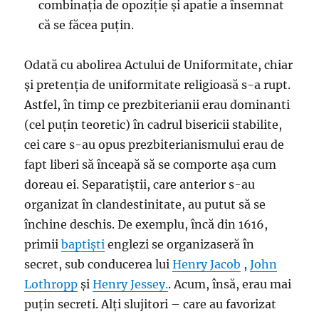
combinația de opoziție și apatie a însemnat
că se făcea puțin.
Odată cu abolirea Actului de Uniformitate, chiar
și pretenția de uniformitate religioasă s-a rupt.
Astfel, în timp ce prezbiterianii erau dominanti
(cel puțin teoretic) în cadrul bisericii stabilite,
cei care s-au opus prezbiterianismului erau de
fapt liberi să înceapă să se comporte așa cum
doreau ei. Separatiștii, care anterior s-au
organizat în clandestinitate, au putut să se
închine deschis. De exemplu, încă din 1616,
primii
baptiști
englezi se organizaseră în
secret, sub conducerea lui
Henry Jacob
,
John
Lothropp
și
Henry Jessey.
. Acum, însă, erau mai
puțin secreti. Alți slujitori – care au favorizat