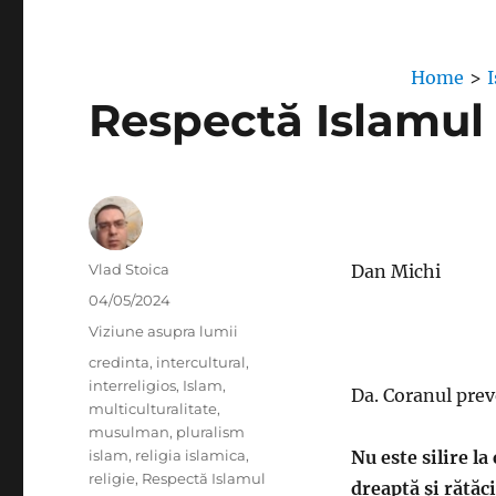
Home
>
Respectă Islamul 
Author
Vlad Stoica
Dan Michi
Posted
04/05/2024
on
Categories
Viziune asupra lumii
Tags
credinta
,
intercultural
,
interreligios
,
Islam
,
Da. Coranul prev
multiculturalitate
,
musulman
,
pluralism
islam
,
religia islamica
,
Nu este silire l
religie
,
Respectă Islamul
dreaptă și rătăc