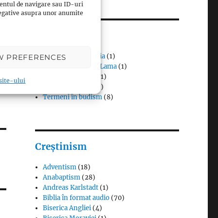
entul de navigare sau ID-uri
 negative asupra unor anumite
Budism
Budismul în Japonia
(1)
W PREFERENCES
Interviuri cu Dalai Lama
(1)
Meditația budistă
(1)
 site-ului
Patriarhi Tiantai
(1)
Termeni în budism
(8)
Creștinism
Adventism
(18)
Anabaptism
(28)
Andreas Karlstadt
(1)
Biblia în format audio
(70)
Biserica Angliei
(4)