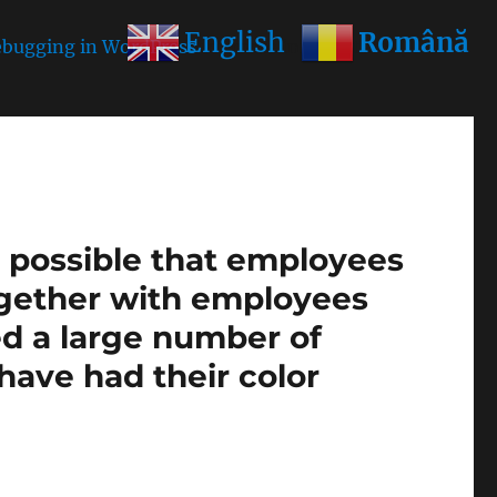
Română
English
bugging in WordPress
for more information. (This
is possible that employees
ogether with employees
ed a large number of
1 have had their color