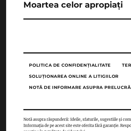
Moartea celor apropiați
Next
post:
POLITICA DE CONFIDENȚIALITATE
TER
SOLUȚIONAREA ONLINE A LITIGIILOR
NOTĂ DE INFORMARE ASUPRA PRELUCRĂ
Notă asupra răspunderii: Ideile, sfaturile, sugestiile și co
Informația de pe acest site este oferita fără garanție. Respo