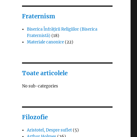
Fraternism
Biserica Înfrățirii Religiilor (Biserica
Fraternistă)
(18)
Materiale canonice
(22)
Toate articolele
No sub-categories
Filozofie
Aristotel, Despre suflet
(5)
Arthur Holmes
(26)