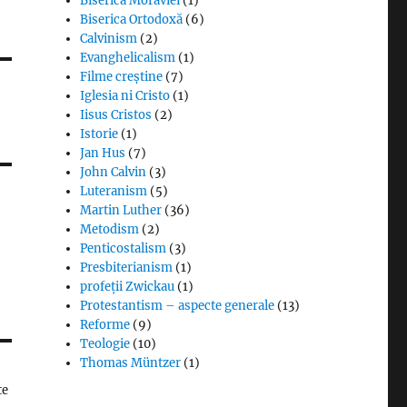
Biserica Moraviei
(1)
Biserica Ortodoxă
(6)
Calvinism
(2)
Evanghelicalism
(1)
Filme creștine
(7)
Iglesia ni Cristo
(1)
Iisus Cristos
(2)
Istorie
(1)
Jan Hus
(7)
John Calvin
(3)
Luteranism
(5)
Martin Luther
(36)
Metodism
(2)
Penticostalism
(3)
Presbiterianism
(1)
profeții Zwickau
(1)
Protestantism – aspecte generale
(13)
Reforme
(9)
Teologie
(10)
Thomas Müntzer
(1)
te