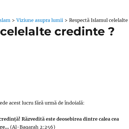
Islam
>
Viziune asupra lumii
>
Respectă Islamul celelalte
celelalte credinte ?
ede acest lucru fără urmă de îndoială:
a credință! Răzvedită este deosebirea dintre calea cea
ire…
(Al-Baqarah 2:256)