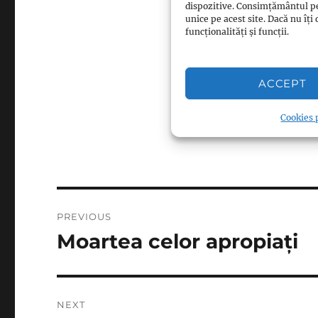
dispozitive. Consimțământul p
Respectă Islamul
unice pe acest site. Dacă nu î
funcționalități și funcții.
Respectă Islamul
Respectă Islamul
Respectă Islamul
ACCEPT
Cookies p
Post
PREVIOUS
navigation
Moartea celor apropiați
Previous
post:
NEXT