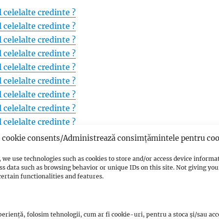
 celelalte credinte ?
 celelalte credinte ?
 celelalte credinte ?
 celelalte credinte ?
 celelalte credinte ?
 celelalte credinte ?
 celelalte credinte ?
 celelalte credinte ?
 celelalte credinte ?
 celelalte credinte ?
cookie consents/Administrează consimțămintele pentru coo
 celelalte credinte ?
 we use technologies such as cookies to store and/or access device informa
 celelalte credinte ?
ss data such as browsing behavior or unique IDs on this site. Not giving y
 celelalte credinte ?
ertain functionalities and features.
 celelalte credinte ?
 celelalte credinte ?
eriență, folosim tehnologii, cum ar fi cookie-uri, pentru a stoca și/sau ac
 celelalte credinte ?