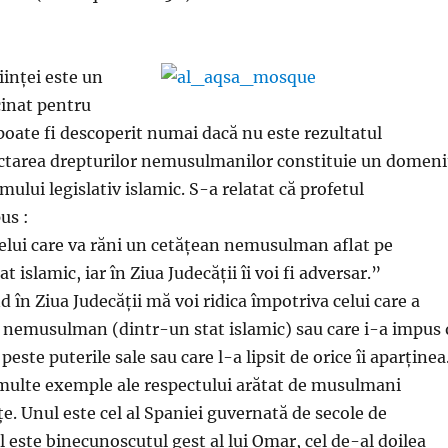
iinței este un
inat pentru
poate fi descoperit numai dacă nu este rezultatul
ectarea drepturilor nemusulmanilor constituie un domen
emului legislativ islamic. S-a relatat că profetul
us :
lui care va răni un cetățean nemusulman aflat pe
at islamic, iar în Ziua Judecății îi voi fi adversar.”
 în Ziua Judecății mă voi ridica împotriva celui care a
r nemusulman (dintr-un stat islamic) sau care i-a impus 
peste puterile sale sau care l-a lipsit de orice îi aparținea
 multe exemple ale respectului arătat de musulmani
țe. Unul este cel al Spaniei guvernată de secole de
 este binecunoscutul gest al lui Omar, cel de-al doilea