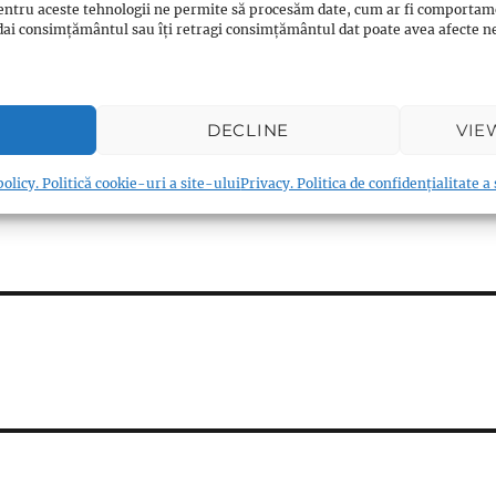
entru aceste tehnologii ne permite să procesăm date, cum ar fi comportam
 celelalte credinte ?
ți dai consimțământul sau îți retragi consimțământul dat poate avea afecte
 celelalte credinte ?
 celelalte credinte ?
 celelalte credinte ?
DECLINE
VIE
olicy. Politică cookie-uri a site-ului
Privacy. Politica de confidențialitate a