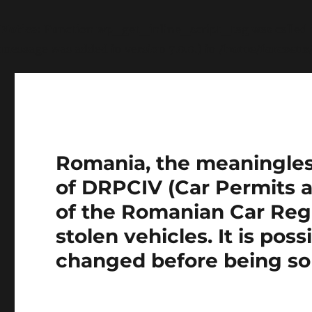
Notice
: Function wp_get_inline_script_tag was called
message was added in version 7.0.0.) in
/home/farasens
Romania, the meaningless 
of DRPCIV (Car Permits a
of the Romanian Car Regi
stolen vehicles. It is pos
changed before being so