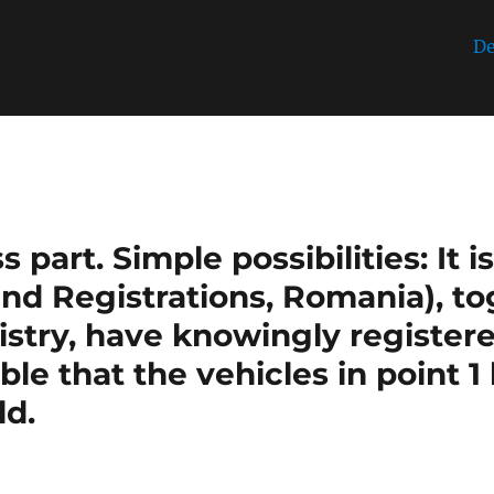
incorrectly
. Unable to set inline script data. Please see
De
/public_html/wp-includes/functions.php
on line
6170
part. Simple possibilities: It 
nd Registrations, Romania), t
stry, have knowingly register
sible that the vehicles in point 
ld.