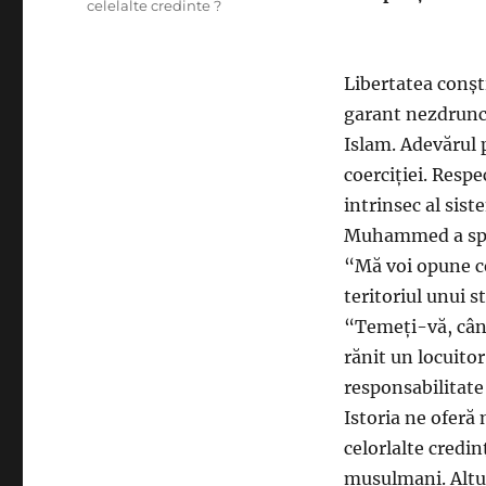
celelalte credinte ?
Libertatea conșt
garant nezdrunc
Islam. Adevărul 
coerciției. Resp
intrinsec al sist
Muhammed a sp
“Mă voi opune ce
teritoriul unui st
“Temeți-vă, când
rănit un locuito
responsabilitate 
Istoria ne oferă
celorlalte credin
musulmani. Altul