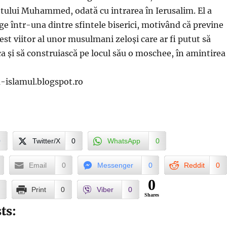
etului Muhammed, odată cu intrarea în Ierusalim. El a
age într-una dintre sfintele biserici, motivând că previne
gest viitor al unor musulmani zeloși care ar fi putut să
a și să construiască pe locul său o moschee, în amintirea
a-islamul.blogspot.ro
0
Twitter/X
0
WhatsApp
0
Email
0
Messenger
0
Reddit
0
0
Print
0
Viber
0
Shares
ts: