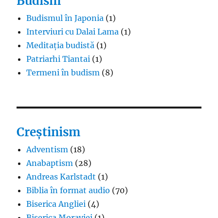
Budism
Budismul în Japonia
(1)
Interviuri cu Dalai Lama
(1)
Meditația budistă
(1)
Patriarhi Tiantai
(1)
Termeni în budism
(8)
Creștinism
Adventism
(18)
Anabaptism
(28)
Andreas Karlstadt
(1)
Biblia în format audio
(70)
Biserica Angliei
(4)
Biserica Moraviei
(1)