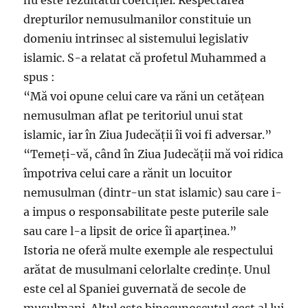
nu este rezultatul coerciției. Respectarea
drepturilor nemusulmanilor constituie un
domeniu intrinsec al sistemului legislativ
islamic. S-a relatat că profetul Muhammed a
spus :
“Mă voi opune celui care va răni un cetățean
nemusulman aflat pe teritoriul unui stat
islamic, iar în Ziua Judecății îi voi fi adversar.”
“Temeți-vă, când în Ziua Judecății mă voi ridica
împotriva celui care a rănit un locuitor
nemusulman (dintr-un stat islamic) sau care i-
a impus o responsabilitate peste puterile sale
sau care l-a lipsit de orice îi aparținea.”
Istoria ne oferă multe exemple ale respectului
arătat de musulmani celorlalte credințe. Unul
este cel al Spaniei guvernată de secole de