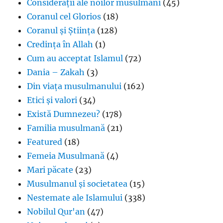
Considerații ale noilor musulmani
(45)
Coranul cel Glorios
(18)
Coranul și Știința
(128)
Credința în Allah
(1)
Cum au acceptat Islamul
(72)
Dania – Zakah
(3)
Din viața musulmanului
(162)
Etici și valori
(34)
Există Dumnezeu?
(178)
Familia musulmană
(21)
Featured
(18)
Femeia Musulmană
(4)
Mari păcate
(23)
Musulmanul și societatea
(15)
Nestemate ale Islamului
(338)
Nobilul Qur'an
(47)