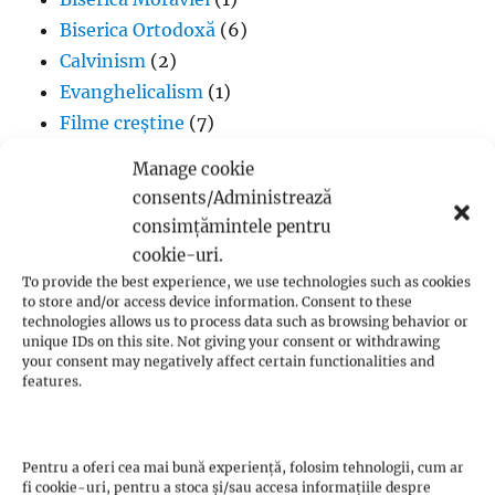
Biserica Ortodoxă
(6)
Calvinism
(2)
Evanghelicalism
(1)
Filme creștine
(7)
Iglesia ni Cristo
(1)
Manage cookie
Iisus Cristos
(2)
consents/Administrează
Istorie
(1)
consimțămintele pentru
Jan Hus
(7)
cookie-uri.
John Calvin
(3)
To provide the best experience, we use technologies such as cookies
to store and/or access device information. Consent to these
Luteranism
(5)
technologies allows us to process data such as browsing behavior or
Martin Luther
(36)
unique IDs on this site. Not giving your consent or withdrawing
your consent may negatively affect certain functionalities and
Metodism
(2)
features.
Penticostalism
(3)
Presbiterianism
(1)
profeții Zwickau
(1)
Pentru a oferi cea mai bună experiență, folosim tehnologii, cum ar
fi cookie-uri, pentru a stoca și/sau accesa informațiile despre
Protestantism – aspecte generale
(13)