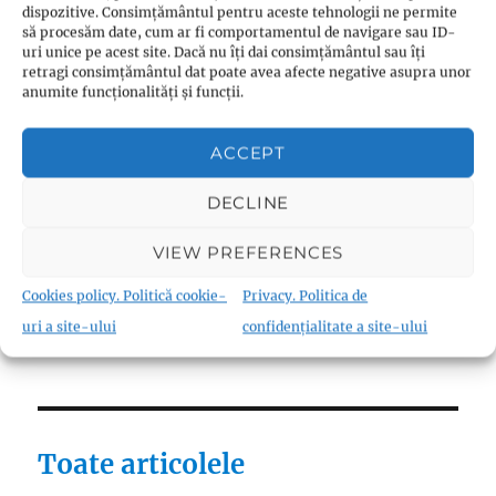
dispozitive. Consimțământul pentru aceste tehnologii ne permite
Reforme
(9)
să procesăm date, cum ar fi comportamentul de navigare sau ID-
uri unice pe acest site. Dacă nu îți dai consimțământul sau îți
Teologie
(10)
retragi consimțământul dat poate avea afecte negative asupra unor
Thomas Müntzer
(1)
anumite funcționalități și funcții.
ACCEPT
DECLINE
Fraternism
VIEW PREFERENCES
Biserica Înfrățirii Religiilor (Biserica
Fraternistă)
(18)
Cookies policy. Politică cookie-
Privacy. Politica de
Materiale canonice
(22)
uri a site-ului
confidențialitate a site-ului
Toate articolele