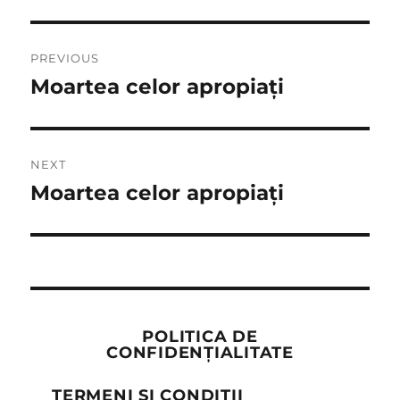
Post
PREVIOUS
navigation
Moartea celor apropiați
Previous
post:
NEXT
Moartea celor apropiați
Next
post:
POLITICA DE
CONFIDENȚIALITATE
TERMENI ȘI CONDIȚII