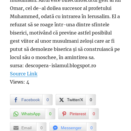
musulmani. Altul este binecunoscutul gest al lui
Omar, cel de-al doilea succesor al profetului
Muhammed, odată cu intrarea în Ierusalim. El a
refuzat să se roage într-una dintre sfintele
biserici, motivând că previne astfel posibilul
gest viitor al unor musulmani zeloși care ar fi
putut să demoleze biserica și să construiască pe
locul său o moschee, în amintirea sa.
sursa: descopera-islamul.blogspot.ro
Source Link
Views: 4
Facebook
0
Twitter/X
0
WhatsApp
0
Pinterest
0
Email
0
Messenger
0