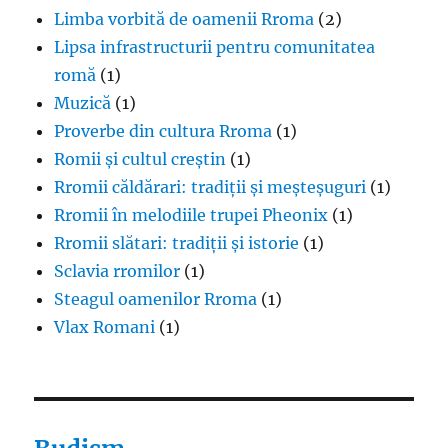
Limba vorbită de oamenii Rroma
(2)
Lipsa infrastructurii pentru comunitatea
romă
(1)
Muzică
(1)
Proverbe din cultura Rroma
(1)
Romii și cultul creștin
(1)
Rromii căldărari: tradiții și meșteșuguri
(1)
Rromii în melodiile trupei Pheonix
(1)
Rromii slătari: tradiții și istorie
(1)
Sclavia rromilor
(1)
Steagul oamenilor Rroma
(1)
Vlax Romani
(1)