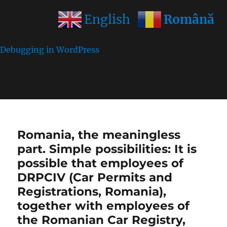
Română
English
Notice
: Function wp_get_inline_script_tag was called
incorrectly
. Unable to set inline script data. Please see
Debugging in WordPress
for more information. (This
message was added in version 7.0.0.) in
/home/farasens/public_html/wp-
includes/functions.php
on line
6170
Romania, the meaningless
part. Simple possibilities: It is
possible that employees of
DRPCIV (Car Permits and
Registrations, Romania),
together with employees of
the Romanian Car Registry,