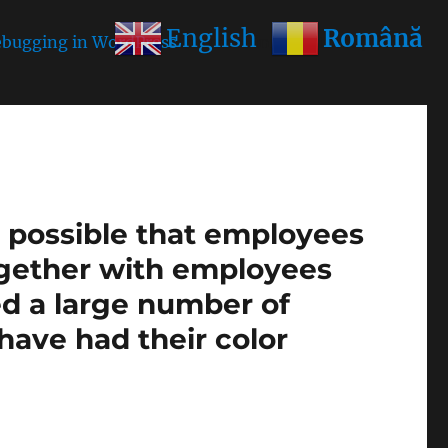
Română
English
bugging in WordPress
for more information. (This
is possible that employees
ogether with employees
ed a large number of
1 have had their color