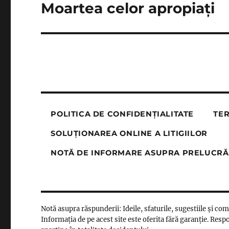
Moartea celor apropiați
Next
post:
POLITICA DE CONFIDENȚIALITATE
TER
SOLUȚIONAREA ONLINE A LITIGIILOR
NOTĂ DE INFORMARE ASUPRA PRELUCRĂ
Notă asupra răspunderii: Ideile, sfaturile, sugestiile și co
Informația de pe acest site este oferita fără garanție. Respo