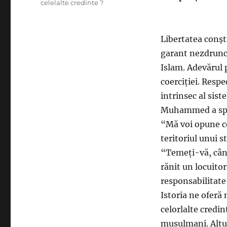
celelalte credinte ?
Libertatea conșt
garant nezdrunc
Islam. Adevărul 
coerciției. Resp
intrinsec al sist
Muhammed a sp
“Mă voi opune ce
teritoriul unui st
“Temeți-vă, când
rănit un locuito
responsabilitate 
Istoria ne oferă
celorlalte credin
musulmani. Altul