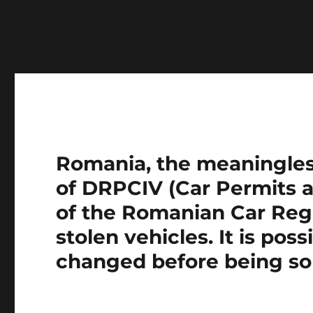
Notice
: Function wp_get_inline_script_tag was called
message was added in version 7.0.0.) in
/home/farasens
Romania, the meaningless 
of DRPCIV (Car Permits a
of the Romanian Car Regi
stolen vehicles. It is pos
changed before being so