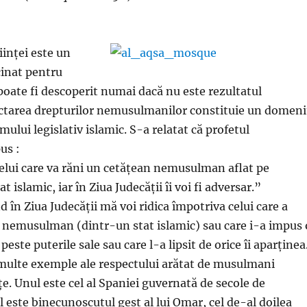
iinței este un
inat pentru
poate fi descoperit numai dacă nu este rezultatul
ectarea drepturilor nemusulmanilor constituie un domen
emului legislativ islamic. S-a relatat că profetul
us :
lui care va răni un cetățean nemusulman aflat pe
at islamic, iar în Ziua Judecății îi voi fi adversar.”
 în Ziua Judecății mă voi ridica împotriva celui care a
r nemusulman (dintr-un stat islamic) sau care i-a impus 
peste puterile sale sau care l-a lipsit de orice îi aparținea
 multe exemple ale respectului arătat de musulmani
țe. Unul este cel al Spaniei guvernată de secole de
 este binecunoscutul gest al lui Omar, cel de-al doilea