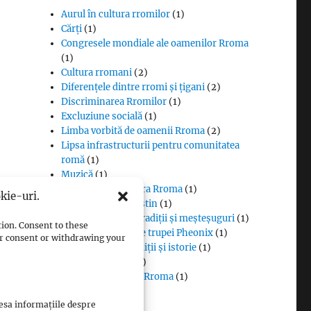
Aurul în cultura rromilor
(1)
Cărți
(1)
Congresele mondiale ale oamenilor Rroma
(1)
Cultura rromani
(2)
Diferențele dintre rromi și țigani
(2)
Discriminarea Rromilor
(1)
Excluziune socială
(1)
Limba vorbită de oamenii Rroma
(2)
Lipsa infrastructurii pentru comunitatea
romă
(1)
Muzică
(1)
Proverbe din cultura Rroma
(1)
kie-uri.
Romii și cultul creștin
(1)
Rromii căldărari: tradiții și meșteșuguri
(1)
tion. Consent to these
Rromii în melodiile trupei Pheonix
(1)
our consent or withdrawing your
Rromii slătari: tradiții și istorie
(1)
Sclavia rromilor
(1)
Steagul oamenilor Rroma
(1)
Vlax Romani
(1)
cesa informațiile despre