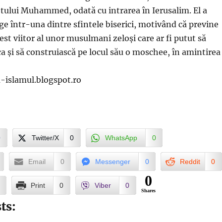
etului Muhammed, odată cu intrarea în Ierusalim. El a
age într-una dintre sfintele biserici, motivând că previne
gest viitor al unor musulmani zeloși care ar fi putut să
a și să construiască pe locul său o moschee, în amintirea
a-islamul.blogspot.ro
0
Twitter/X
0
WhatsApp
0
Email
0
Messenger
0
Reddit
0
0
Print
0
Viber
0
Shares
ts: