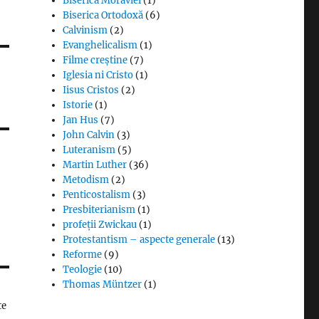
Biserica Moraviei
(1)
Biserica Ortodoxă
(6)
Calvinism
(2)
Evanghelicalism
(1)
Filme creștine
(7)
Iglesia ni Cristo
(1)
Iisus Cristos
(2)
Istorie
(1)
Jan Hus
(7)
John Calvin
(3)
Luteranism
(5)
Martin Luther
(36)
Metodism
(2)
Penticostalism
(3)
Presbiterianism
(1)
profeții Zwickau
(1)
Protestantism – aspecte generale
(13)
Reforme
(9)
Teologie
(10)
Thomas Müntzer
(1)
te