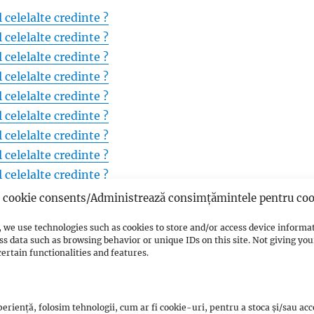
 celelalte credinte ?
 celelalte credinte ?
 celelalte credinte ?
 celelalte credinte ?
 celelalte credinte ?
 celelalte credinte ?
 celelalte credinte ?
 celelalte credinte ?
 celelalte credinte ?
 celelalte credinte ?
cookie consents/Administrează consimțămintele pentru coo
 celelalte credinte ?
 we use technologies such as cookies to store and/or access device informa
 celelalte credinte ?
ss data such as browsing behavior or unique IDs on this site. Not giving y
 celelalte credinte ?
ertain functionalities and features.
 celelalte credinte ?
 celelalte credinte ?
eriență, folosim tehnologii, cum ar fi cookie-uri, pentru a stoca și/sau ac
 celelalte credinte ?