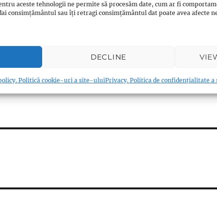
entru aceste tehnologii ne permite să procesăm date, cum ar fi comportam
 celelalte credinte ?
ți dai consimțământul sau îți retragi consimțământul dat poate avea afecte
 celelalte credinte ?
 celelalte credinte ?
 celelalte credinte ?
DECLINE
VIE
olicy. Politică cookie-uri a site-ului
Privacy. Politica de confidențialitate a