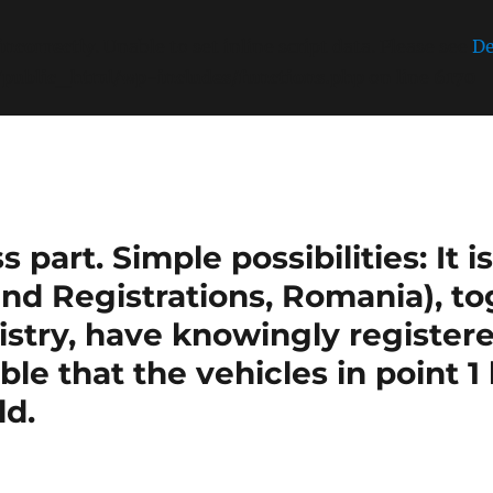
incorrectly
. Unable to set inline script data. Please see
De
/public_html/wp-includes/functions.php
on line
6170
part. Simple possibilities: It 
nd Registrations, Romania), t
stry, have knowingly register
sible that the vehicles in point 
ld.