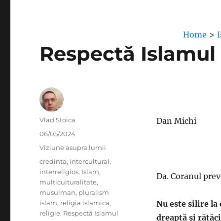
Home
>
Respectă Islamul 
Author
Vlad Stoica
Dan Michi
Posted
06/05/2024
on
Categories
Viziune asupra lumii
Tags
credinta
,
intercultural
,
interreligios
,
Islam
,
Da. Coranul prev
multiculturalitate
,
musulman
,
pluralism
islam
,
religia islamica
,
Nu este silire l
religie
,
Respectă Islamul
dreaptă și rătăc