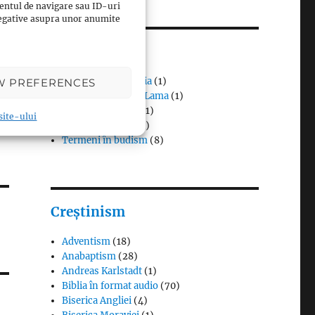
entul de navigare sau ID-uri
 negative asupra unor anumite
Budism
Budismul în Japonia
(1)
W PREFERENCES
Interviuri cu Dalai Lama
(1)
Meditația budistă
(1)
 site-ului
Patriarhi Tiantai
(1)
Termeni în budism
(8)
Creștinism
Adventism
(18)
Anabaptism
(28)
Andreas Karlstadt
(1)
Biblia în format audio
(70)
Biserica Angliei
(4)