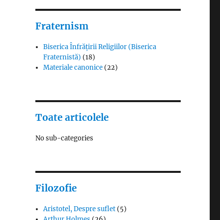
Fraternism
Biserica Înfrățirii Religiilor (Biserica
Fraternistă)
(18)
Materiale canonice
(22)
Toate articolele
No sub-categories
Filozofie
Aristotel, Despre suflet
(5)
Arthur Holmes
(26)