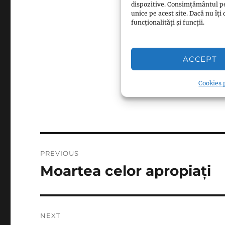
dispozitive. Consimțământul p
Respectă Islamul
unice pe acest site. Dacă nu î
funcționalități și funcții.
Respectă Islamul
Respectă Islamul
Respectă Islamul
ACCEPT
Cookies p
Post
PREVIOUS
navigation
Moartea celor apropiați
Previous
post:
NEXT