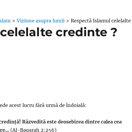
Islam
>
Viziune asupra lumii
>
Respectă Islamul celelalte
celelalte credinte ?
ede acest lucru fără urmă de îndoială:
a credință! Răzvedită este deosebirea dintre calea cea
ire…
(Al-Baqarah 2:256)