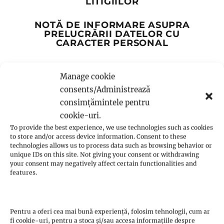
LITIGIILOR
NOTĂ DE INFORMARE ASUPRA
PRELUCRĂRII DATELOR CU
CARACTER PERSONAL
Manage cookie
consents/Administrează
consimțămintele pentru
Notă asupra răspunderii: Ideile, sfaturile,
cookie-uri.
sugestiile și comentariile exprimate pe acest
To provide the best experience, we use technologies such as cookies
site reprezintă un punct de vedere. Informația
to store and/or access device information. Consent to these
technologies allows us to process data such as browsing behavior or
de pe acest site este oferita fără garanție.
unique IDs on this site. Not giving your consent or withdrawing
Responsabilitatea deciziilor luate în baza
your consent may negatively affect certain functionalities and
features.
informațiilor prezentate pe acest site aparține
în totalitate decidentului.
Pentru a oferi cea mai bună experiență, folosim tehnologii, cum ar
fi cookie-uri, pentru a stoca și/sau accesa informațiile despre