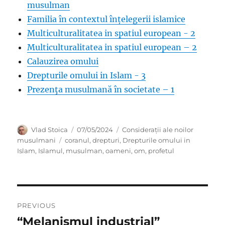
musulman
Familia în contextul înțelegerii islamice
Multiculturalitatea in spatiul european - 2
Multiculturalitatea in spatiul european – 2
Calauzirea omului
Drepturile omului in Islam - 3
Prezenţa musulmană în societate – 1
Author
Posted
Categories
Vlad Stoica
07/05/2024
Considerații ale noilor
on
Tags
musulmani
coranul
,
drepturi
,
Drepturile omului in
Islam
,
Islamul
,
musulman
,
oameni
,
om
,
profetul
Post
PREVIOUS
navigation
“Melanismul industrial”
Previous