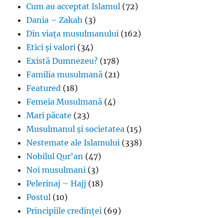
Cum au acceptat Islamul
(72)
Dania – Zakah
(3)
Din viața musulmanului
(162)
Etici și valori
(34)
Există Dumnezeu?
(178)
Familia musulmană
(21)
Featured
(18)
Femeia Musulmană
(4)
Mari păcate
(23)
Musulmanul și societatea
(15)
Nestemate ale Islamului
(338)
Nobilul Qur'an
(47)
Noi musulmani
(3)
Pelerinaj – Hajj
(18)
Postul
(10)
Principiile credinței
(69)