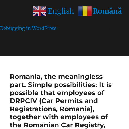
Română
English
Notice
: Function wp_get_inline_script_tag was called
incorrectly
. Unable to set inline script data. Please see
Debugging in WordPress
for more information. (This
message was added in version 7.0.0.) in
/home/farasens/public_html/wp-
includes/functions.php
on line
6170
Romania, the meaningless
part. Simple possibilities: It is
possible that employees of
DRPCIV (Car Permits and
Registrations, Romania),
together with employees of
the Romanian Car Registry,