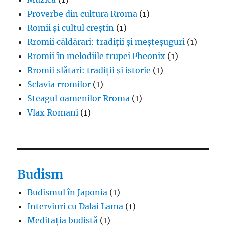
Proverbe din cultura Rroma
(1)
Romii și cultul creștin
(1)
Rromii căldărari: tradiții și meșteșuguri
(1)
Rromii în melodiile trupei Pheonix
(1)
Rromii slătari: tradiții și istorie
(1)
Sclavia rromilor
(1)
Steagul oamenilor Rroma
(1)
Vlax Romani
(1)
Budism
Budismul în Japonia
(1)
Interviuri cu Dalai Lama
(1)
Meditația budistă
(1)