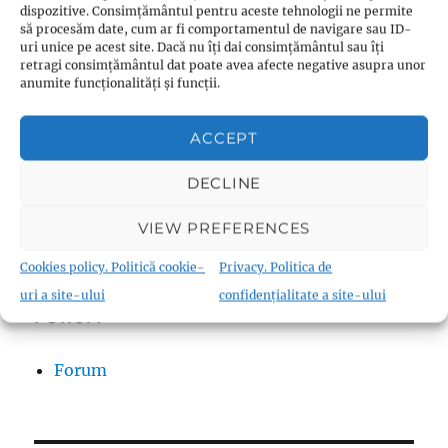
dispozitive. Consimțământul pentru aceste tehnologii ne permite
să procesăm date, cum ar fi comportamentul de navigare sau ID-
Search
uri unice pe acest site. Dacă nu îți dai consimțământul sau îți
retragi consimțământul dat poate avea afecte negative asupra unor
SEARCH
anumite funcționalități și funcții.
ACCEPT
DECLINE
Notițe despre suflet
VIEW PREFERENCES
Cookies policy. Politică cookie-
Privacy. Politica de
uri a site-ului
confidențialitate a site-ului
FORUM
Forum