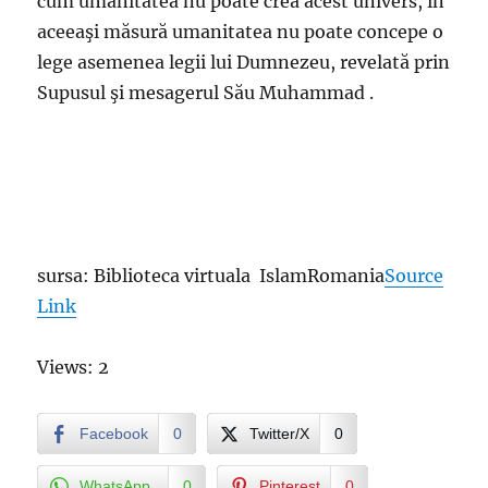
cum umanitatea nu poate crea acest univers, în
aceeaşi măsură umanitatea nu poate concepe o
lege asemenea legii lui Dumnezeu, revelată prin
Supusul şi mesagerul Său Muhammad .
sursa: Biblioteca virtuala IslamRomania
Source
Link
Views: 2
Facebook
0
Twitter/X
0
WhatsApp
0
Pinterest
0