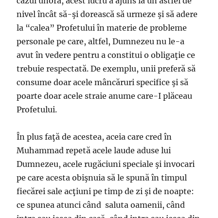
cazul unora, acest lucru a ajuns la un astfel de
nivel încât să-şi dorească să urmeze şi să adere
la “calea” Profetului în materie de probleme
personale pe care, altfel, Dumnezeu nu le-a
avut în vedere pentru a constitui o obligaţie ce
trebuie respectată. De exemplu, unii preferă să
consume doar acele mâncăruri specifice şi să
poarte doar acele straie anume care-I plăceau
Profetului.
În plus faţă de acestea, aceia care cred în
Muhammad repetă acele laude aduse lui
Dumnezeu, acele rugăciuni speciale şi invocari
pe care acesta obişnuia să le spună în timpul
fiecărei sale acţiuni pe timp de zi şi de noapte:
ce spunea atunci când saluta oamenii, când