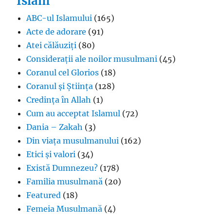
Islam
ABC-ul Islamului
(165)
Acte de adorare
(91)
Atei călăuziți
(80)
Considerații ale noilor musulmani
(45)
Coranul cel Glorios
(18)
Coranul și Știința
(128)
Credința în Allah
(1)
Cum au acceptat Islamul
(72)
Dania – Zakah
(3)
Din viața musulmanului
(162)
Etici și valori
(34)
Există Dumnezeu?
(178)
Familia musulmană
(20)
Featured
(18)
Femeia Musulmană
(4)