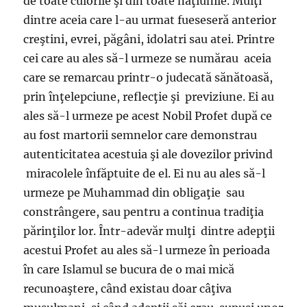
de toate culorile şi din toate naţiunile. Mulţi
dintre aceia care l-au urmat fueseseră anterior
creştini, evrei, păgâni, idolatri sau atei. Printre
cei care au ales să-l urmeze se numărau aceia
care se remarcau printr-o judecată sănătoasă,
prin înţelepciune, reflecţie şi previziune. Ei au
ales să-l urmeze pe acest Nobil Profet după ce
au fost martorii semnelor care demonstrau
autenticitatea acestuia şi ale dovezilor privind
miracolele înfăptuite de el. Ei nu au ales să-l
urmeze pe Muhammad din obligaţie sau
constrângere, sau pentru a continua tradiţia
părinţilor lor. Într-adevăr mulţi dintre adepţii
acestui Profet au ales să-l urmeze în perioada
în care Islamul se bucura de o mai mică
recunoaştere, când existau doar câţiva