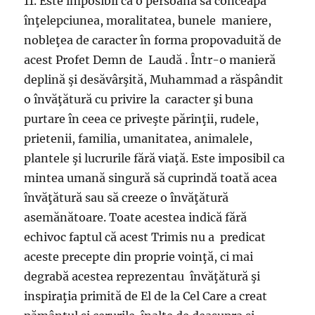
11. Este imposibil ca o persoană să conceapă
înţelepciunea, moralitatea, bunele maniere,
nobleţea de caracter în forma propovaduită de
acest Profet Demn de Laudă . Într-o manieră
deplină şi desăvârşită, Muhammad a răspândit
o învăţătură cu privire la caracter şi buna
purtare în ceea ce priveşte părinţii, rudele,
prietenii, familia, umanitatea, animalele,
plantele şi lucrurile fără viaţă. Este imposibil ca
mintea umană singură să cuprindă toată acea
învăţătură sau să creeze o învăţătură
asemănătoare. Toate acestea indică fără
echivoc faptul că acest Trimis nu a predicat
aceste precepte din proprie voinţă, ci mai
degrabă acestea reprezentau învăţătură şi
inspiraţia primită de El de la Cel Care a creat