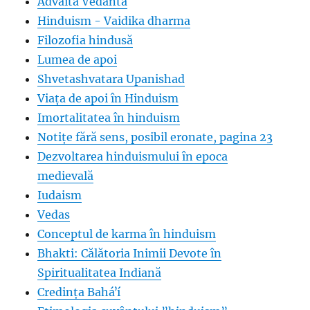
Advaita Vedanta
Hinduism - Vaidika dharma
Filozofia hindusă
Lumea de apoi
Shvetashvatara Upanishad
Viața de apoi în Hinduism
Imortalitatea în hinduism
Notițe fără sens, posibil eronate, pagina 23
Dezvoltarea hinduismului în epoca
medievală
Iudaism
Vedas
Conceptul de karma în hinduism
Bhakti: Călătoria Inimii Devote în
Spiritualitatea Indiană
Credința Baháʼí