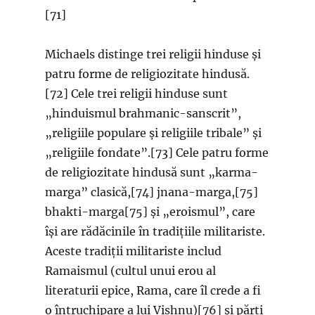
[71]
Michaels distinge trei religii hinduse și
patru forme de religiozitate hindusă.
[72] Cele trei religii hinduse sunt
„hinduismul brahmanic-sanscrit”,
„religiile populare și religiile tribale” și
„religiile fondate”.[73] Cele patru forme
de religiozitate hindusă sunt „karma-
marga” clasică,[74] jnana-marga,[75]
bhakti-marga[75] și „eroismul”, care
își are rădăcinile în tradițiile militariste.
Aceste tradiții militariste includ
Ramaismul (cultul unui erou al
literaturii epice, Rama, care îl crede a fi
o întruchipare a lui Vishnu)[76] și părți