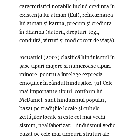
caracteristici notabile includ credința în
existența lui ātman (Eul), reîncarnarea
lui ātman și karma, precum și credința
în dharma (datorii, drepturi, legi,
conduită, virtuți și mod corect de viață).
McDaniel (2007) clasifică hinduismul în
șase tipuri majore și numeroase tipuri
minore, pentru a înțelege expresia
emoțiilor în rândul hindușilor.[71] Cele
mai importante tipuri, conform lui
McDaniel, sunt hinduismul popular,
bazat pe tradițiile locale și cultele
zeităților locale și este cel mai vechi
sistem, nealfabetizat; Hinduismul vedic
bazat pe cele mai timpurii straturi ale