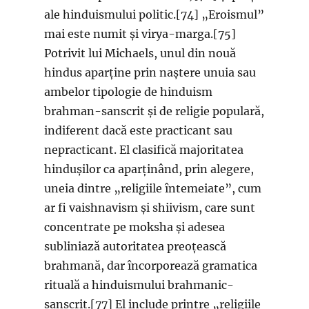
ale hinduismului politic.[74] „Eroismul”
mai este numit și virya-marga.[75]
Potrivit lui Michaels, unul din nouă
hindus aparține prin naștere unuia sau
ambelor tipologie de hinduism
brahman-sanscrit și de religie populară,
indiferent dacă este practicant sau
nepracticant. El clasifică majoritatea
hindușilor ca aparținând, prin alegere,
uneia dintre „religiile întemeiate”, cum
ar fi vaishnavism și shiivism, care sunt
concentrate pe moksha și adesea
subliniază autoritatea preoțească
brahmană, dar încorporează gramatica
rituală a hinduismului brahmanic-
sanscrit.[77] El include printre „religiile