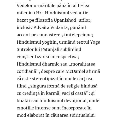
Vedelor urmăribile până în al II-lea
mileniu î.Hr.; Hinduismul vedantic
bazat pe filozofia Upanishad-urilor,
inclusiv Advaita Vedanta, punând
accent pe cunoaștere și înțelepciune;
Hinduismul yoghin, urmând textul Yoga
Sutrelor lui Patanjali subliniind
conștientizarea introspectivă;
Hinduismul dharmic sau „moralitatea
cotidiană”, despre care McDaniel afirmă
că este stereotipizat în unele cărți ca
fiind „singura formă de religie hindusă
cu credință în karmă, vaci și castă”; și
bhakti sau hinduismul devoțional, unde
emoțiile intense sunt încorporate în
mod elaborat în căutarea spiritualului.