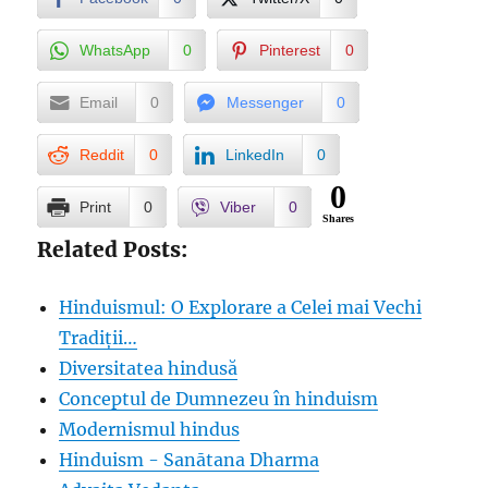
WhatsApp
0
Pinterest
0
Email
0
Messenger
0
Reddit
0
LinkedIn
0
0
Print
0
Viber
0
Shares
Related Posts:
Hinduismul: O Explorare a Celei mai Vechi
Tradiții…
Diversitatea hindusă
Conceptul de Dumnezeu în hinduism
Modernismul hindus
Hinduism - Sanātana Dharma