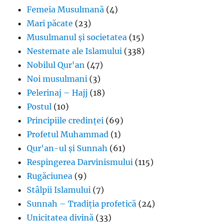
Femeia Musulmană
(4)
Mari păcate
(23)
Musulmanul și societatea
(15)
Nestemate ale Islamului
(338)
Nobilul Qur'an
(47)
Noi musulmani
(3)
Pelerinaj – Hajj
(18)
Postul
(10)
Principiile credinței
(69)
Profetul Muhammad
(1)
Qur'an-ul și Sunnah
(61)
Respingerea Darvinismului
(115)
Rugăciunea
(9)
Stâlpii Islamului
(7)
Sunnah – Tradiția profetică
(24)
Unicitatea divină
(33)