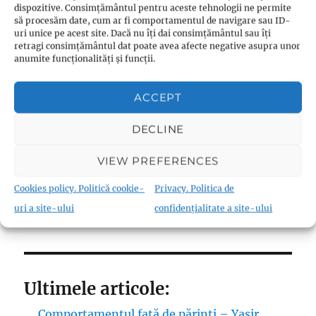
Înscrie-te în buletinul nostru de știri
dispozitive. Consimțământul pentru aceste tehnologii ne permite
să procesăm date, cum ar fi comportamentul de navigare sau ID-
uri unice pe acest site. Dacă nu îți dai consimțământul sau îți
retragi consimțământul dat poate avea afecte negative asupra unor
anumite funcționalități și funcții.
ACCEPT
DECLINE
VIEW PREFERENCES
Cookies policy. Politică cookie-
Privacy. Politica de
CONTACT
uri a site-ului
confidențialitate a site-ului
Ultimele articole:
Comportamentul față de părinți – Yasir