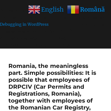
Română
English
Notice
: Function wp_get_inline_script_tag was called
incorrectly
. Unable to set inline script data. Please see
Debugging in WordPress
for more information. (This
message was added in version 7.0.0.) in
/home/farasens/public_html/wp-
includes/functions.php
on line
6170
Romania, the meaningless
part. Simple possibilities: It is
possible that employees of
DRPCIV (Car Permits and
Registrations, Romania),
together with employees of
the Romanian Car Registry,