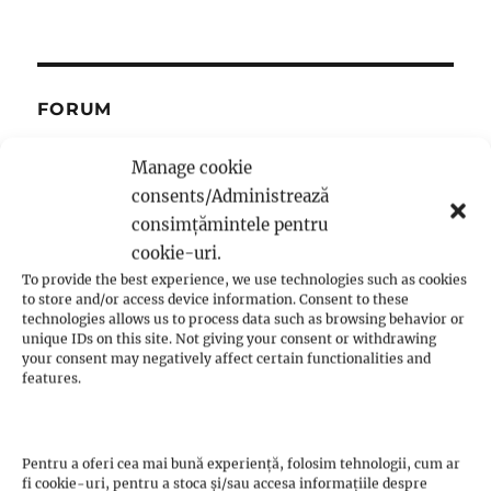
FORUM
Forum
Manage cookie
consents/Administrează
consimțămintele pentru
cookie-uri.
To provide the best experience, we use technologies such as cookies
to store and/or access device information. Consent to these
PARCURGE DRUMUL ALĂTURI
technologies allows us to process data such as browsing behavior or
DE NOI! AFLĂ CUM POȚI
unique IDs on this site. Not giving your consent or withdrawing
CONTRIBUI
your consent may negatively affect certain functionalities and
features.
Pentru a oferi cea mai bună experiență, folosim tehnologii, cum ar
fi cookie-uri, pentru a stoca și/sau accesa informațiile despre