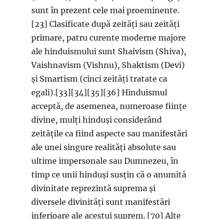
sunt în prezent cele mai proeminente.
[23] Clasificate după zeități sau zeități
primare, patru curente moderne majore
ale hinduismului sunt Shaivism (Shiva),
Vaishnavism (Vishnu), Shaktism (Devi)
și Smartism (cinci zeități tratate ca
egali).[33][34][35][36] Hinduismul
acceptă, de asemenea, numeroase ființe
divine, mulți hinduși considerând
zeitățile ca fiind aspecte sau manifestări
ale unei singure realități absolute sau
ultime impersonale sau Dumnezeu, în
timp ce unii hinduși susțin că o anumită
divinitate reprezintă suprema și
diversele divinități sunt manifestări
inferioare ale acestui suprem. [70] Alte