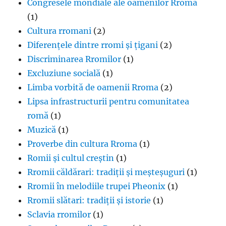
Congresele mondiale ale oamenilor Rroma
(1)
Cultura rromani
(2)
Diferențele dintre rromi și țigani
(2)
Discriminarea Rromilor
(1)
Excluziune socială
(1)
Limba vorbită de oamenii Rroma
(2)
Lipsa infrastructurii pentru comunitatea
romă
(1)
Muzică
(1)
Proverbe din cultura Rroma
(1)
Romii și cultul creștin
(1)
Rromii căldărari: tradiții și meșteșuguri
(1)
Rromii în melodiile trupei Pheonix
(1)
Rromii slătari: tradiții și istorie
(1)
Sclavia rromilor
(1)