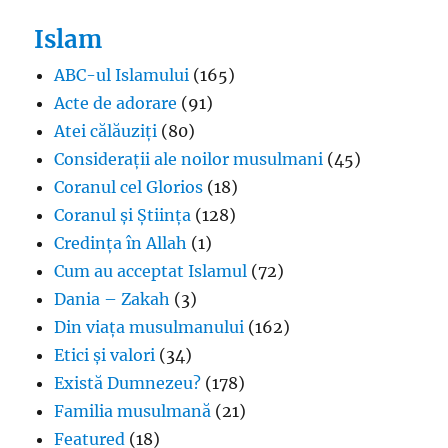
Islam
ABC-ul Islamului
(165)
Acte de adorare
(91)
Atei călăuziți
(80)
Considerații ale noilor musulmani
(45)
Coranul cel Glorios
(18)
Coranul și Știința
(128)
Credința în Allah
(1)
Cum au acceptat Islamul
(72)
Dania – Zakah
(3)
Din viața musulmanului
(162)
Etici și valori
(34)
Există Dumnezeu?
(178)
Familia musulmană
(21)
Featured
(18)