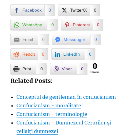
Facebook
0
Twitter/X
0
WhatsApp
0
Pinterest
0
Email
0
Messenger
0
Reddit
0
LinkedIn
0
0
Print
0
Viber
0
Shares
Related Posts:
Conceptul de gentleman în confucianism
Confucianism - moralitate
Confucianism - terminologie
Confucianism - Dumnezeul Cerurilor și
ceilalți dumnezei