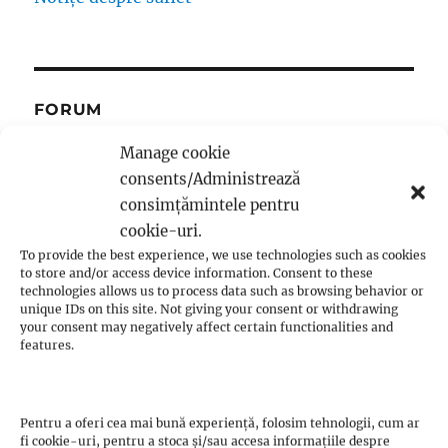
FORUM
Manage cookie
Forum
consents/Administrează
consimțămintele pentru
cookie-uri.
To provide the best experience, we use technologies such as cookies
to store and/or access device information. Consent to these
PARCURGE DRUMUL ALĂTURI
technologies allows us to process data such as browsing behavior or
DE NOI! AFLĂ CUM POȚI
unique IDs on this site. Not giving your consent or withdrawing
CONTRIBUI
your consent may negatively affect certain functionalities and
features.
Pentru a oferi cea mai bună experiență, folosim tehnologii, cum ar
fi cookie-uri, pentru a stoca și/sau accesa informațiile despre