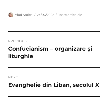
Author
Posted
Categories
Vlad Stoica
24/06/2022
Toate articolele
on
Post
PREVIOUS
navigation
Confucianism – organizare și
Previous
post:
liturghie
NEXT
Evanghelie din Liban, secolul X
Next
post: