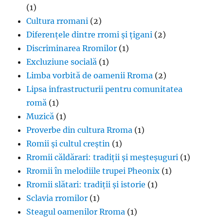
(1)
Cultura rromani
(2)
Diferențele dintre rromi și țigani
(2)
Discriminarea Rromilor
(1)
Excluziune socială
(1)
Limba vorbită de oamenii Rroma
(2)
Lipsa infrastructurii pentru comunitatea
romă
(1)
Muzică
(1)
Proverbe din cultura Rroma
(1)
Romii și cultul creștin
(1)
Rromii căldărari: tradiții și meșteșuguri
(1)
Rromii în melodiile trupei Pheonix
(1)
Rromii slătari: tradiții și istorie
(1)
Sclavia rromilor
(1)
Steagul oamenilor Rroma
(1)