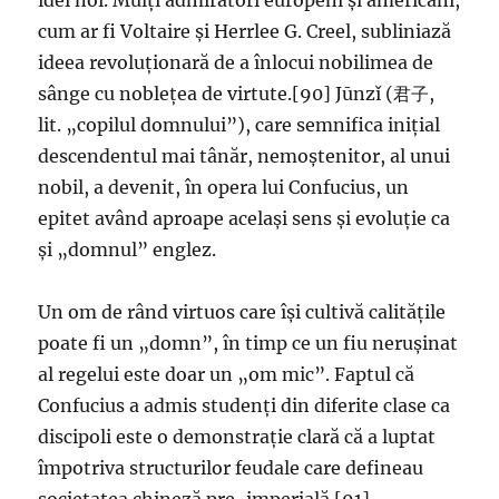
idei noi. Mulți admiratori europeni și americani,
cum ar fi Voltaire și Herrlee G. Creel, subliniază
ideea revoluționară de a înlocui nobilimea de
sânge cu noblețea de virtute.[90] Jūnzǐ (君子,
lit. „copilul domnului”), care semnifica inițial
descendentul mai tânăr, nemoștenitor, al unui
nobil, a devenit, în opera lui Confucius, un
epitet având aproape același sens și evoluție ca
și „domnul” englez.
Un om de rând virtuos care își cultivă calitățile
poate fi un „domn”, în timp ce un fiu nerușinat
al regelui este doar un „om mic”. Faptul că
Confucius a admis studenți din diferite clase ca
discipoli este o demonstrație clară că a luptat
împotriva structurilor feudale care defineau