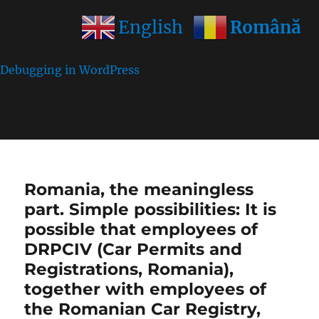
Română
English
Notice
: Function wp_get_inline_script_tag was called
incorrectly
. Unable to set inline script data. Please see
Debugging in WordPress
for more information. (This
message was added in version 7.0.0.) in
/home/farasens/public_html/wp-
includes/functions.php
on line
6170
Romania, the meaningless
part. Simple possibilities: It is
possible that employees of
DRPCIV (Car Permits and
Registrations, Romania),
together with employees of
the Romanian Car Registry,