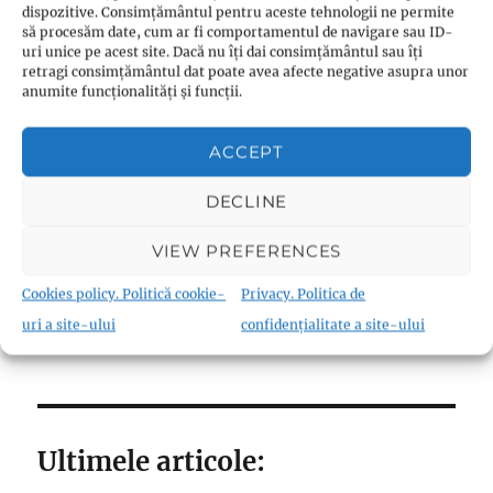
dispozitive. Consimțământul pentru aceste tehnologii ne permite
Înscrie-te în buletinul nostru de știri
să procesăm date, cum ar fi comportamentul de navigare sau ID-
uri unice pe acest site. Dacă nu îți dai consimțământul sau îți
retragi consimțământul dat poate avea afecte negative asupra unor
anumite funcționalități și funcții.
ACCEPT
DECLINE
VIEW PREFERENCES
Cookies policy. Politică cookie-
Privacy. Politica de
CONTACT
uri a site-ului
confidențialitate a site-ului
Ultimele articole: