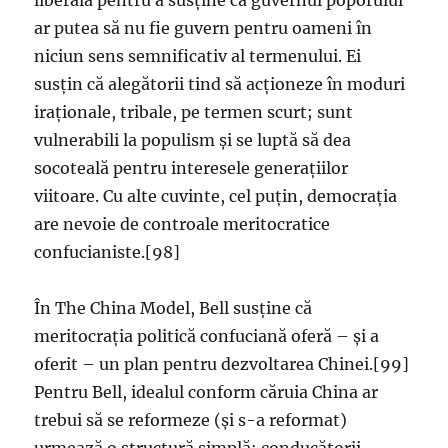
liberală pentru a susține că guvernul poporului
ar putea să nu fie guvern pentru oameni în
niciun sens semnificativ al termenului. Ei
susțin că alegătorii tind să acționeze în moduri
iraționale, tribale, pe termen scurt; sunt
vulnerabili la populism și se luptă să dea
socoteală pentru interesele generațiilor
viitoare. Cu alte cuvinte, cel puțin, democrația
are nevoie de controale meritocratice
confucianiste.[98]
În The China Model, Bell susține că
meritocrația politică confuciană oferă – și a
oferit – un plan pentru dezvoltarea Chinei.[99]
Pentru Bell, idealul conform căruia China ar
trebui să se reformeze (și s-a reformat)