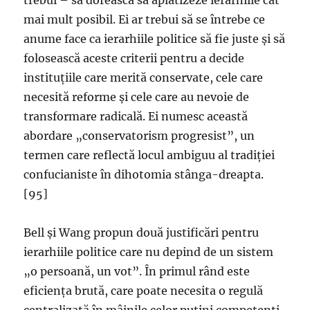
trebui – să dorească să aplatizeze ierarhiile cât
mai mult posibil. Ei ar trebui să se întrebe ce
anume face ca ierarhiile politice să fie juste și să
folosească aceste criterii pentru a decide
instituțiile care merită conservate, cele care
necesită reforme și cele care au nevoie de
transformare radicală. Ei numesc această
abordare „conservatorism progresist”, un
termen care reflectă locul ambiguu al tradiției
confucianiste în dihotomia stânga-dreapta.
[95]
Bell și Wang propun două justificări pentru
ierarhiile politice care nu depind de un sistem
„o persoană, un vot”. În primul rând este
eficiența brută, care poate necesita o regulă