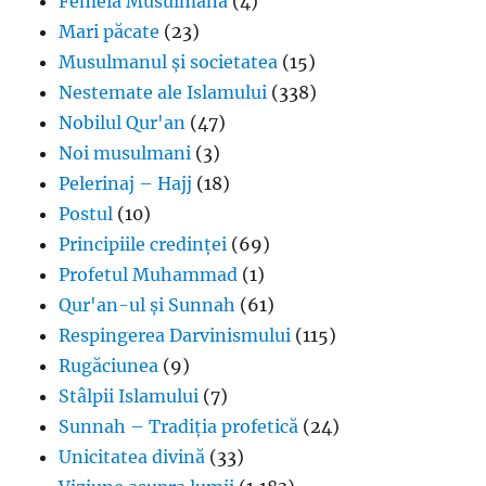
Femeia Musulmană
(4)
Mari păcate
(23)
Musulmanul și societatea
(15)
Nestemate ale Islamului
(338)
Nobilul Qur'an
(47)
Noi musulmani
(3)
Pelerinaj – Hajj
(18)
Postul
(10)
Principiile credinței
(69)
Profetul Muhammad
(1)
Qur'an-ul și Sunnah
(61)
Respingerea Darvinismului
(115)
Rugăciunea
(9)
Stâlpii Islamului
(7)
Sunnah – Tradiția profetică
(24)
Unicitatea divină
(33)