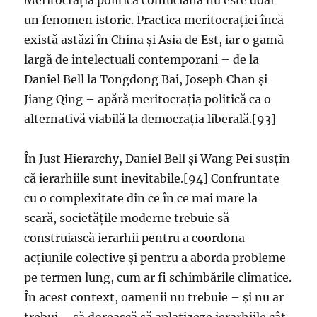
Meritocrația politică confuciană nu este doar
un fenomen istoric. Practica meritocrației încă
există astăzi în China și Asia de Est, iar o gamă
largă de intelectuali contemporani – de la
Daniel Bell la Tongdong Bai, Joseph Chan și
Jiang Qing – apără meritocrația politică ca o
alternativă viabilă la democrația liberală.[93]
În Just Hierarchy, Daniel Bell și Wang Pei susțin
că ierarhiile sunt inevitabile.[94] Confruntate
cu o complexitate din ce în ce mai mare la
scară, societățile moderne trebuie să
construiască ierarhii pentru a coordona
acțiunile colective și pentru a aborda probleme
pe termen lung, cum ar fi schimbările climatice.
În acest context, oamenii nu trebuie – și nu ar