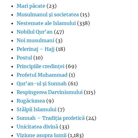
Mari păcate
(23)
Musulmanul și societatea
(15)
Nestemate ale Islamului
(338)
Nobilul Qur'an
(47)
Noi musulmani
(3)
Pelerinaj – Hajj
(18)
Postul
(10)
Principiile credinței
(69)
Profetul Muhammad
(1)
Qur'an-ul și Sunnah
(61)
Respingerea Darvinismului
(115)
Rugăciunea
(9)
Stâlpii Islamului
(7)
Sunnah – Tradiția profetică
(24)
Unicitatea divină
(33)
Viziune asupra lumii
(1,183)