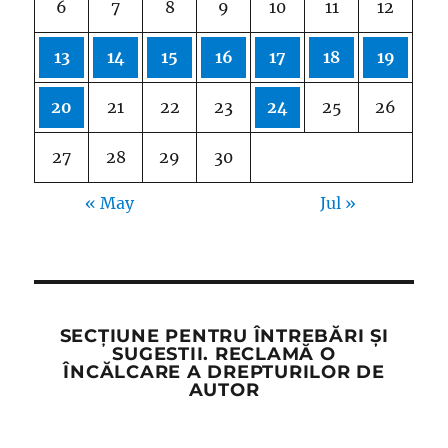
6
7
8
9
10
11
12
13
14
15
16
17
18
19
20
21
22
23
24
25
26
27
28
29
30
« May
Jul »
SECȚIUNE PENTRU ÎNTREBĂRI ȘI
SUGESTII. RECLAMĂ O
ÎNCĂLCARE A DREPTURILOR DE
AUTOR