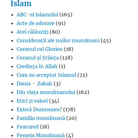
Islam
ABC-ul Islamului
(165)
Acte de adorare
(91)
Atei călăuziți
(80)
Considerații ale noilor musulmani
(45)
Coranul cel Glorios
(18)
Coranul și Știința
(128)
Credința în Allah
(1)
Cum au acceptat Islamul
(72)
Dania – Zakah
(3)
Din viața musulmanului
(162)
Etici și valori
(34)
Există Dumnezeu?
(178)
Familia musulmană
(20)
Featured
(18)
Femeia Musulmană
(4)