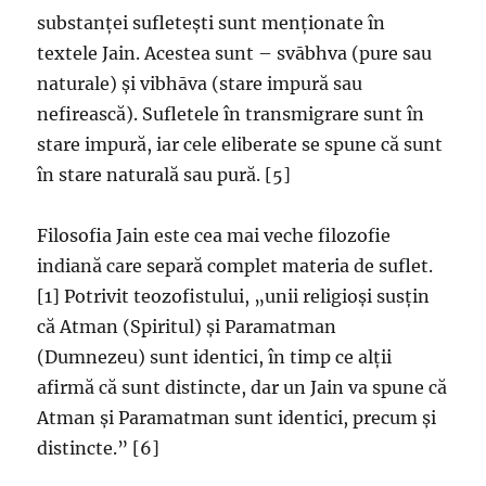
substanței sufletești sunt menționate în
textele Jain. Acestea sunt – svābhva (pure sau
naturale) și vibhāva (stare impură sau
nefirească). Sufletele în transmigrare sunt în
stare impură, iar cele eliberate se spune că sunt
în stare naturală sau pură. [5]
Filosofia Jain este cea mai veche filozofie
indiană care separă complet materia de suflet.
[1] Potrivit teozofistului, „unii religioși susțin
că Atman (Spiritul) și Paramatman
(Dumnezeu) sunt identici, în timp ce alții
afirmă că sunt distincte, dar un Jain va spune că
Atman și Paramatman sunt identici, precum și
distincte.” [6]