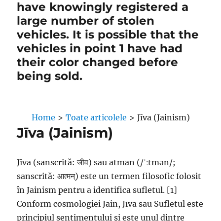
have knowingly registered a
large number of stolen
vehicles. It is possible that the
vehicles in point 1 have had
their color changed before
being sold.
Home
>
Toate articolele
>
Jīva (Jainism)
Jīva (Jainism)
Jīva (sanscrită: जीव) sau atman (/ˈːtmən/;
sanscrită: आत्मन्) este un termen filosofic folosit
în Jainism pentru a identifica sufletul. [1]
Conform cosmologiei Jain, Jīva sau Sufletul este
principiul sentimentului și este unul dintre