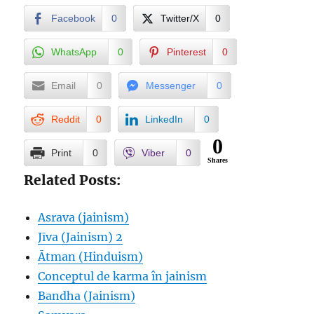
Facebook
0
Twitter/X
0
WhatsApp
0
Pinterest
0
Email
0
Messenger
0
Reddit
0
LinkedIn
0
0
Print
0
Viber
0
Shares
Related Posts:
Asrava (jainism)
Jīva (Jainism) 2
Ātman (Hinduism)
Conceptul de karma în jainism
Bandha (Jainism)