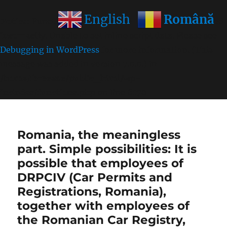
Română
English
Notice
: Function wp_get_inline_script_tag was called
incorrectly
. Unable to set inline script data. Please see
Debugging in WordPress
for more information. (This
message was added in version 7.0.0.) in
/home/farasens/public_html/wp-
includes/functions.php
on line
6170
Romania, the meaningless
part. Simple possibilities: It is
possible that employees of
DRPCIV (Car Permits and
Registrations, Romania),
together with employees of
the Romanian Car Registry,