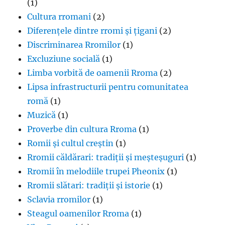
(1)
Cultura rromani
(2)
Diferențele dintre rromi și țigani
(2)
Discriminarea Rromilor
(1)
Excluziune socială
(1)
Limba vorbită de oamenii Rroma
(2)
Lipsa infrastructurii pentru comunitatea
romă
(1)
Muzică
(1)
Proverbe din cultura Rroma
(1)
Romii și cultul creștin
(1)
Rromii căldărari: tradiții și meșteșuguri
(1)
Rromii în melodiile trupei Pheonix
(1)
Rromii slătari: tradiții și istorie
(1)
Sclavia rromilor
(1)
Steagul oamenilor Rroma
(1)