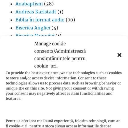
Anabaptism
(28)
Andreas Karlstadt
(1)
Biblia în format audio
(70)
Biserica Angliei
(4)
Biserica Moraviei
(1)
Biserica Ortodoxă
(6)
Manage cookie
consents/Administrează
Calvinism
(2)
consimțămintele pentru
Evanghelicalism
(1)
cookie-uri.
Filme creștine
(7)
To provide the best experience, we use technologies such as cookies
Iglesia ni Cristo
(1)
to store and/or access device information. Consent to these
Iisus Cristos
(2)
technologies allows us to process data such as browsing behavior or
unique IDs on this site. Not giving your consent or withdrawing
Istorie
(1)
your consent may negatively affect certain functionalities and
features.
Jan Hus
(7)
John Calvin
(3)
Luteranism
(5)
Pentru a oferi cea mai bună experiență, folosim tehnologii, cum ar
Martin Luther
(36)
fi cookie-uri, pentru a stoca și/sau accesa informațiile despre