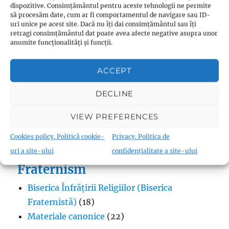
Metodism
(2)
dispozitive. Consimțământul pentru aceste tehnologii ne permite
să procesăm date, cum ar fi comportamentul de navigare sau ID-
Penticostalism
(3)
uri unice pe acest site. Dacă nu îți dai consimțământul sau îți
retragi consimțământul dat poate avea afecte negative asupra unor
Presbiterianism
(1)
anumite funcționalități și funcții.
profeții Zwickau
(1)
Protestantism – aspecte generale
(13)
ACCEPT
Reforme
(9)
Teologie
(10)
DECLINE
Thomas Müntzer
(1)
VIEW PREFERENCES
Cookies policy. Politică cookie-
Privacy. Politica de
uri a site-ului
confidențialitate a site-ului
Fraternism
Biserica Înfrățirii Religiilor (Biserica
Fraternistă)
(18)
Materiale canonice
(22)